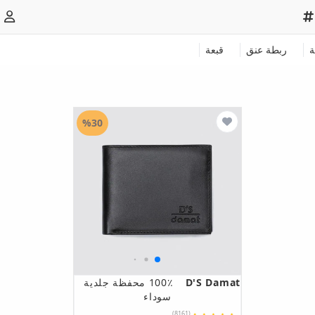
ة
ربطة عنق
قبعة
%30
D'S Damat
100٪ محفظة جلدية
سوداء
(8161)