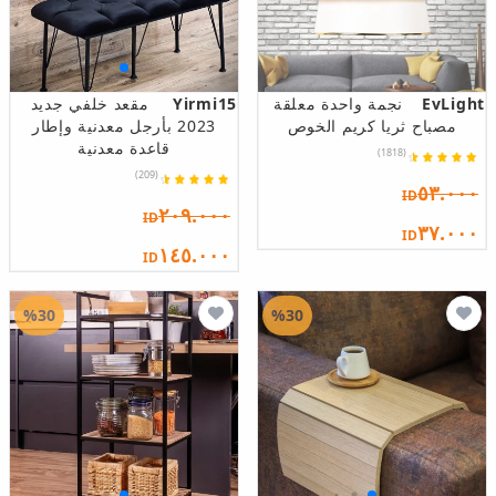
EvLight
نجمة واحدة معلقة
Yirmi15
مقعد خلفي جديد
مصباح ثريا كريم الخوص
2023 بأرجل معدنية وإطار
قاعدة معدنية
(1818)
(209)
٥٣.٠٠٠
ID
٢٠٩.٠٠٠
ID
٣٧.٠٠٠
ID
١٤٥.٠٠٠
ID
%30
%30