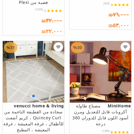
فضية من Plexi
(552)
(1370)
٧٦.٠٠٠
ID
٣٢.٠٠٠
ID
٥٣.٠٠٠
ID
٢٢.٠٠٠
ID
%31
%30
MiniHome
مصباح طاولة
venucci home & living
أكروبات قابل للتعديل ومرن
سجادة من القطيفة الناعمة من
أسود اللون قابل للدوران 360
Quincey Curl ، كريم أشعث
درجة
للأطفال ، غرفة المعيشة ، غرفة
المعيشة ، المطبخ
(1365)