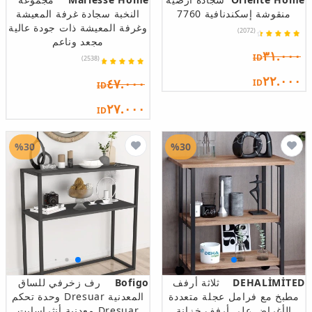
منقوشة إسكندنافية 7760
النخبة سجادة غرفة المعيشة
وغرفة المعيشة ذات جودة عالية
(2072)
مجعد وناعم
٣١.٠٠٠
ID
(2538)
٢٢.٠٠٠
٤٧.٠٠٠
ID
ID
٢٧.٠٠٠
ID
%30
%30
DEHALİMİTED
ثلاثة أرفف
Bofigo
رف زخرفي للساق
مطبخ مع فرامل عجلة متعددة
المعدنية Dresuar وحدة تحكم
الأغراض على أرفف خزانة
Dresuar معدنية أنثراسايت