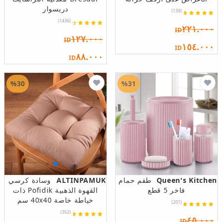
دريسوار
(139)
(1436)
٢٢١.٠٠٠
ID
١٢٧.٠٠٠
ID
١٥٤.٠٠٠
ID
٨٨.٠٠٠
ID
%30
%31
Queen's Kitchen
طقم حمام
ALTINPAMUK
وسادة كرسي
فاخر 5 قطع
القهوة الذهبية Pofidik ذات
خياطة خاصة 40x40 سم
(201)
(352)
٤٥.٠٠٠
ID