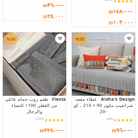
٣٦.٠٠٠
ID
١٤٨.٠٠٠
ID
٢٥.٠٠٠
ID
١٠٣.٠٠٠
ID
%30
%30
Aisha's Design
غطاء مقعد
Fiesta
طقم روب حمام عائلي
شراشيب ملون 90 × 210 ، كو
من القطن 100٪ للنساء
-20
والرجال
(3102)
(484)
٢٢٤.٠٠٠
٩٦.٠٠٠
ID
ID