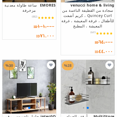
venucci home & living
EMORES
ساعة طاولة معدنية
سجادة من القطيفة الناعمة من
مزخرفة
Quincey Curl ، كريم أشعث
(882)
للأطفال ، غرفة المعيشة ، غرفة
١٠١.٠٠٠
المعيشة ، المطبخ
ID
(641)
٧١.٠٠٠
ID
٦٤.٠٠٠
ID
٤٤.٠٠٠
ID
%30
%28
MultiStore
أرفف الحمام
interGO
حامل تلفزيون ، رف ،