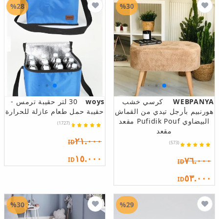
%28
%30
WEBPANYA
كرسي خشب
woys
30 لتر حقيبة ترمس -
هورنبيم بأرجل تيدي من القماش
حقيبة حمل طعام عازلة للحرارة
البيضاوي Pufidik Pouf مقعد
(1727)
مقعد
٢١.٠٠٠
ID
(573)
١٥.٠٠٠
٧٦.٠٠٠
ID
ID
٥٣.٠٠٠
ID
%30
%29