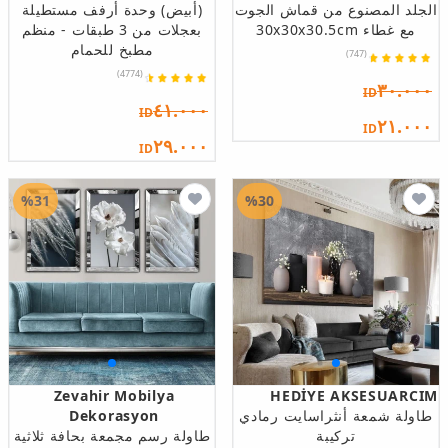
الجلد المصنوع من قماش الجوت
(أبيض) وحدة أرفف مستطيلة
مع غطاء 30x30x30.5cm
بعجلات من 3 طبقات - منظم
مطبخ للحمام
(747)
(4774)
٣٠.٠٠٠
ID
٤١.٠٠٠
ID
٢١.٠٠٠
ID
٢٩.٠٠٠
ID
%31
%30
Zevahir Mobilya
HEDİYE AKSESUARCIM
طاولة شمعة أنثراسايت رمادي
Dekorasyon
تركيبة
طاولة رسم مجمعة بحافة ثلاثية