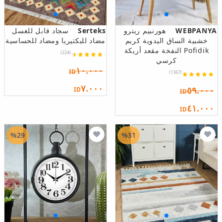
WEBPANYA
هورنبيم ريترو
Serteks
سجاد قابل للغسل
خشبية الساق اليدوية كريم
مضاد للبكتيريا ومضاد للحساسية
Pofidik النفخة مقعد أريكة
(224)
كرسي
١٠.٠٠٠
ID
(1367)
٧.٠٠٠
٥٩.٠٠٠
ID
ID
٤١.٠٠٠
ID
%29
%31