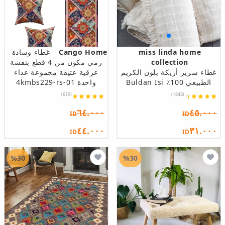
miss linda home
Cango Home
غطاء وسادة
collection
رمي مكون من 4 قطع بنقشة
غطاء سرير أريكة بلون الكريم
عرقية عتيقة مجموعة عداء
الطبيعي 100٪ Buldan Isi
واحدة 4kmbs229-rs-01
(619)
(1848)
٦٤.٠٠٠
٤٥.٠٠٠
ID
ID
٤٤.٠٠٠
٣١.٠٠٠
ID
ID
%30
%30