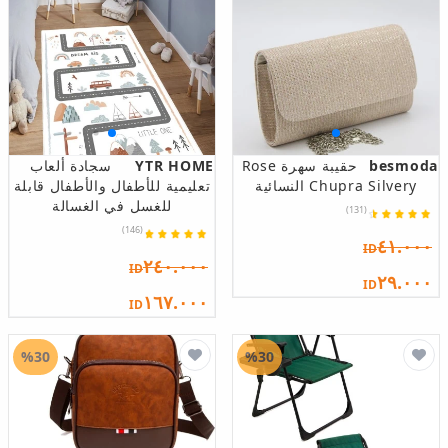
besmoda
حقيبة سهرة Rose
YTR HOME
سجادة ألعاب
Chupra Silvery النسائية
تعليمية للأطفال والأطفال قابلة
للغسل في الغسالة
(131)
(146)
٤١.٠٠٠
ID
٢٤٠.٠٠٠
ID
٢٩.٠٠٠
ID
١٦٧.٠٠٠
ID
%30
%30