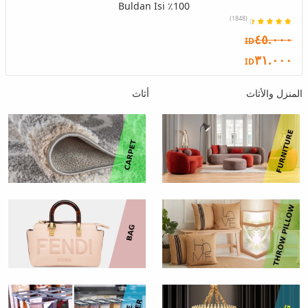
100٪ Buldan Isi
(1848)
٤٥.٠٠٠
ID
٣١.٠٠٠
ID
المنزل والأثاث
أثاث