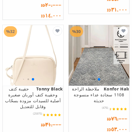
٢٠.٠٠٠
ID
٣١.٠٠٠
ID
١٤.٠٠٠
ID
%32
%30
Konfor Halı
ملاحظة الراحة
Tonny Black
حقيبة كتف
1108 سجادة عداء منسوجة
وحقيبة كتف أوربان صغيرة
حديثة
أصلية للسيدات مزودة بسحّاب
وقابل للتعديل
(476)
(25975)
٧٦.٠٠٠
ID
٣١.٠٠٠
ID
٥٣.٠٠٠
ID