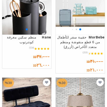
MorBebe
حقيبة سفر للأطفال
Hane
منظم سكين مغرفة
من 6 قطع منقوشة ومنظم
كونترتوب
متعدد الأغراض (أزرق)
(534)
(253)
٣٧.٠٠٠
ID
٣١.٠٠٠
ID
٢٦.٠٠٠
ID
٢١.٠٠٠
ID
%30
%30