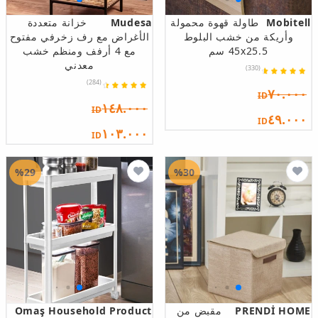
Mobitell
طاولة قهوة محمولة
Mudesa
خزانة متعددة
وأريكة من خشب البلوط
الأغراض مع رف زخرفي مفتوح
45x25.5 سم
مع 4 أرفف ومنظم خشب
معدني
(330)
(284)
٧٠.٠٠٠
ID
١٤٨.٠٠٠
ID
٤٩.٠٠٠
ID
١٠٣.٠٠٠
ID
%29
%30
PRENDİ HOME
مقبض من
Omaş Household Product