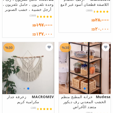
اللاصقة قطعتان أسود غير لامع
وحدة تلفزيون ، حامل تلفزيون ،
أرجل خشبية ، خشب الصنوبر
(3888)
(3369)
٢٨.٠٠٠
ID
١٩٧.٠٠٠
ID
٢٠.٠٠٠
ID
١٣٧.٠٠٠
ID
%30
%30
Mudesa
خزانة المطبخ منظم
MACROMEV
زخرفة جدار
الخشب المعدني رف ديكور
مكرامية كريم
متعدد الأغراض
(248)
(2014)