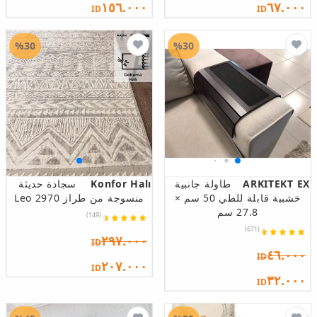
١٥٦.٠٠٠
٦٧.٠٠٠
ID
ID
%30
%30
ARKITEKT EX
طاولة جانبية
Konfor Halı
سجادة حديثة
خشبية قابلة للطي 50 سم ×
منسوجة من طراز Leo 2970
27.8 سم
(149)
(671)
٢٩٧.٠٠٠
ID
٤٦.٠٠٠
ID
٢٠٧.٠٠٠
ID
٣٢.٠٠٠
ID