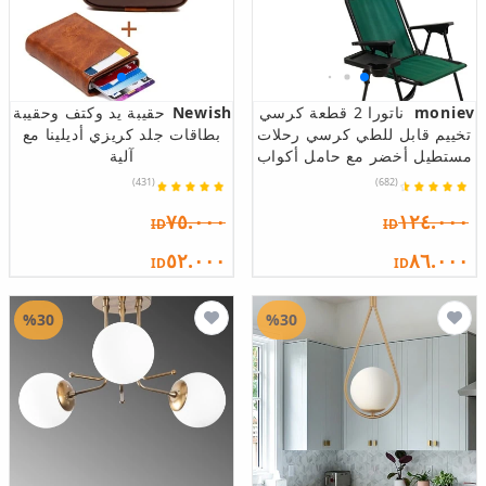
moniev
ناتورا 2 قطعة كرسي
Newish
حقيبة يد وكتف وحقيبة
تخييم قابل للطي كرسي رحلات
بطاقات جلد كريزي أديلينا مع
مستطيل أخضر مع حامل أكواب
آلية
(431)
(682)
٧٥.٠٠٠
١٢٤.٠٠٠
ID
ID
٥٢.٠٠٠
٨٦.٠٠٠
ID
ID
%30
%30