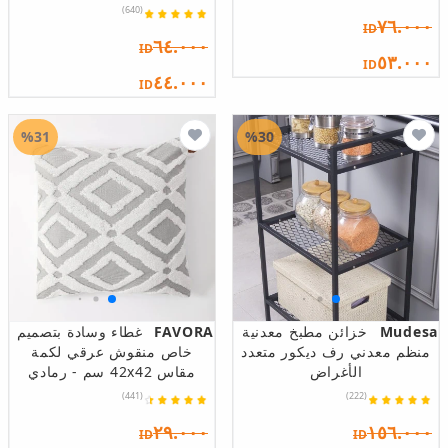
(640)
٧٦.٠٠٠
ID
٦٤.٠٠٠
ID
٥٣.٠٠٠
ID
٤٤.٠٠٠
ID
%31
%30
Mudesa
خزائن مطبخ معدنية
FAVORA
غطاء وسادة بتصميم
منظم معدني رف ديكور متعدد
خاص منقوش عرقي لكمة
الأغراض
مقاس 42x42 سم - رمادي
(441)
(222)
٢٩.٠٠٠
١٥٦.٠٠٠
ID
ID