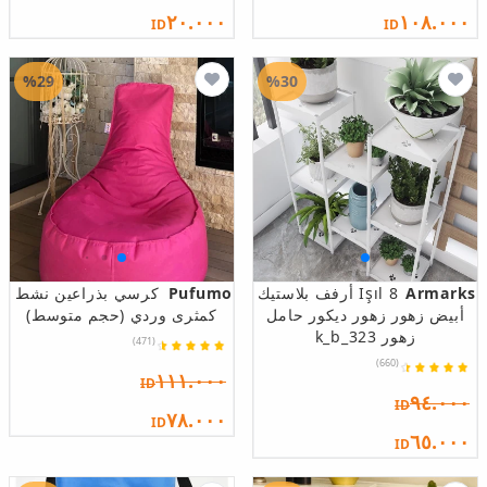
٢٠.٠٠٠
١٠٨.٠٠٠
ID
ID
%29
%30
Armarks
Işıl 8 أرفف بلاستيك
Pufumo
كرسي بذراعين نشط
أبيض زهور زهور ديكور حامل
كمثرى وردي (حجم متوسط)
زهور 323_k_b
(471)
(660)
١١١.٠٠٠
ID
٩٤.٠٠٠
ID
٧٨.٠٠٠
ID
٦٥.٠٠٠
ID