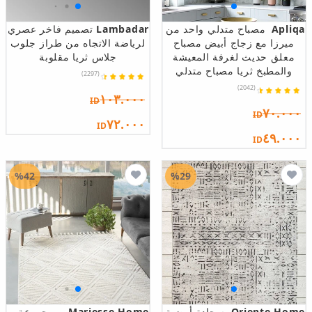
Apliqa
مصباح متدلي واحد من
Lambadar
تصميم فاخر عصري
ميرزا مع زجاج أبيض مصباح
لرياضة الاتجاه من طراز جلوب
معلق حديث لغرفة المعيشة
جلاس ثريا مقلوبة
والمطبخ ثريا مصباح متدلي
(2297)
(2042)
١٠٣.٠٠٠
ID
٧٠.٠٠٠
ID
٧٢.٠٠٠
ID
٤٩.٠٠٠
ID
%42
%29
Oriente Home
سجادة أرضية
Mariesse Home
مجموعة