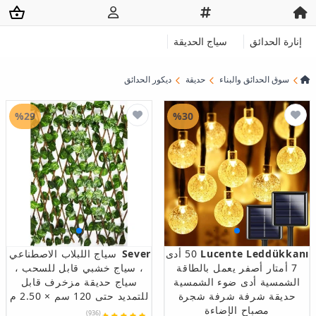
إنارة الحدائق
سياج الحديقة
سوق الحدائق والبناء
حديقة
ديكور الحدائق
%29
%30
Lucente Leddükkanı
50 أدى
Sever
سياج اللبلاب الاصطناعي
7 أمتار أصفر يعمل بالطاقة
، سياج خشبي قابل للسحب ،
الشمسية أدى ضوء الشمسية
سياج حديقة مزخرف قابل
حديقة شرفة شرفة شجرة
للتمديد حتى 120 سم × 2.50 م
مصباح الإضاءة
(936)