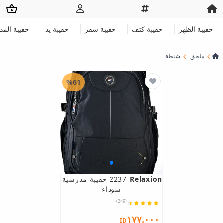
حقيبة الظهر
حقيبة كتف
حقيبة سفر
حقيبة يد
حقيبة الم
ملحق
شنطة
%61
Relaxion
2237 حقيبة مدرسية
سوداء
(249)
١٧٧.٠٠٠
ID