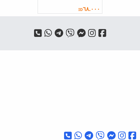
٦٨.٠٠٠
ID