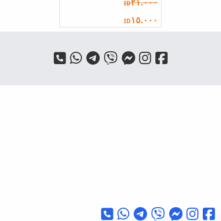
٢١.٠٠٠
ID
١٥.٠٠٠
ID