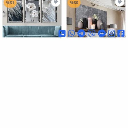
%31
%30
Zevahir Mobilya
HEDİYE AKSESUARCIM
طاولة شمعة أنثراسايت رمادي
Dekorasyon
تركيبة
طاولة رسم مجمعة بحافة ثلاثية
فضية من Plexi
(552)
(1370)
٧٦.٠٠٠
ID
٣٢.٠٠٠
ID
٥٣.٠٠٠
ID
٢٢.٠٠٠
ID
%31
%30