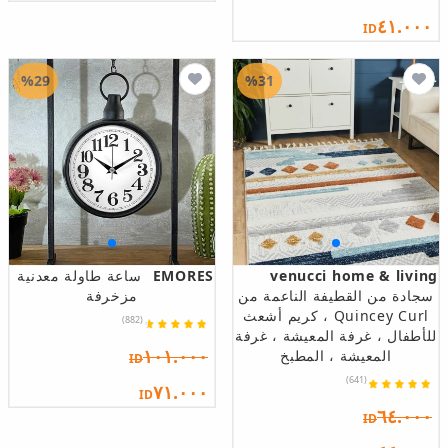
٤١.٠٠٠
ID
%29
%31
venucci home & living
EMORES
ساعة طاولة معدنية
سجادة من القطيفة الناعمة من
مزخرفة
Quincey Curl ، كريم أشعث
(882)
للأطفال ، غرفة المعيشة ، غرفة
١٠١.٠٠٠
المعيشة ، المطبخ
ID
(641)
٧١.٠٠٠
ID
٦٤.٠٠٠
ID