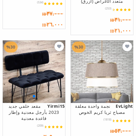
متعدد الأغراض (أزرق)
(534)
(253)
٣٧.٠٠٠
ID
٣١.٠٠٠
ID
٢٦.٠٠٠
ID
٢١.٠٠٠
ID
%30
%30
EvLight
نجمة واحدة معلقة
Yirmi15
مقعد خلفي جديد
مصباح ثريا كريم الخوص
2023 بأرجل معدنية وإطار
قاعدة معدنية
(1818)
(209)
٥٣.٠٠٠
ID