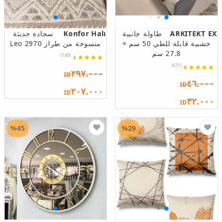
ARKITEKT EX
طاولة جانبية
Konfor Halı
سجادة حديثة
خشبية قابلة للطي 50 سم ×
منسوجة من طراز Leo 2970
27.8 سم
(149)
(671)
٢٩٧.٠٠٠
ID
٤٦.٠٠٠
ID
٢٠٧.٠٠٠
ID
٣٢.٠٠٠
ID
%45
%29