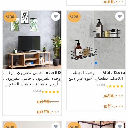
٤٤.٠٠٠
ID
%30
%28
MultiStore
أرفف الحمام
interGO
حامل تلفزيون ، رف ،
اللاصقة قطعتان أسود غير لامع
وحدة تلفزيون ، حامل تلفزيون ،
أرجل خشبية ، خشب الصنوبر
(3888)
(3369)
٢٨.٠٠٠
ID
١٩٧.٠٠٠
ID
٢٠.٠٠٠
ID
١٣٧.٠٠٠
ID
%30
%30