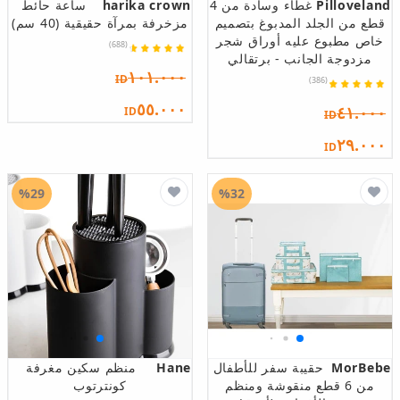
Pilloveland
غطاء وسادة من 4
harika crown
ساعة حائط
قطع من الجلد المدبوغ بتصميم
مزخرفة بمرآة حقيقية (40 سم)
خاص مطبوع عليه أوراق شجر
(688)
مزدوجة الجانب - برتقالي
١٠١.٠٠٠
ID
(386)
٥٥.٠٠٠
٤١.٠٠٠
ID
ID
٢٩.٠٠٠
ID
%29
%32
MorBebe
حقيبة سفر للأطفال
Hane
منظم سكين مغرفة
من 6 قطع منقوشة ومنظم
كونترتوب