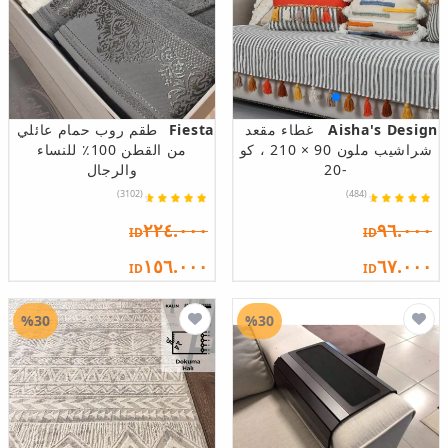
Aisha's Design
غطاء مقعد
Fiesta
طقم روب حمام عائلي
شراشيب ملون 90 × 210 ، كو
من القطن 100٪ للنساء
-20
والرجال
(3102)
(484)
٢٢٤.٠٠٠
٩٦.٠٠٠
ID
ID
١٥٦.٠٠٠
٦٧.٠٠٠
ID
ID
%30
%30