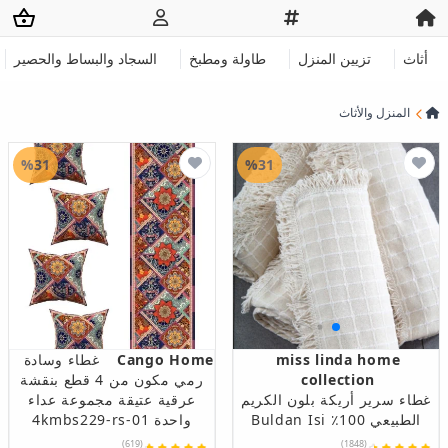
أثاث
تزيين المنزل
طاولة ومطبخ
السجاد والبساط والحصير
المنزل والأثاث
%31
%31
miss linda home
Cango Home
غطاء وسادة
collection
رمي مكون من 4 قطع بنقشة
غطاء سرير أريكة بلون الكريم
عرقية عتيقة مجموعة عداء
الطبيعي 100٪ Buldan Isi
واحدة 4kmbs229-rs-01
(619)
(1848)