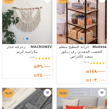
Mudesa
خزانة المطبخ منظم
MACROMEV
زخرفة جدار
الخشب المعدني رف ديكور
مكرامية كريم
متعدد الأغراض
(248)
(2014)
٣٦.٠٠٠
ID
١٤٨.٠٠٠
ID
٢٥.٠٠٠
ID
١٠٣.٠٠٠
ID
%30
%30