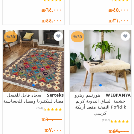
٦٤.٠٠٠
٤٥.٠٠٠
ID
ID
٤٤.٠٠٠
٣١.٠٠٠
ID
ID
%30
%30
WEBPANYA
هورنبيم ريترو
Serteks
سجاد قابل للغسل
خشبية الساق اليدوية كريم
مضاد للبكتيريا ومضاد للحساسية
Pofidik النفخة مقعد أريكة
(224)
كرسي
١٠.٠٠٠
ID
(1367)
٧.٠٠٠
٥٩.٠٠٠
ID
ID