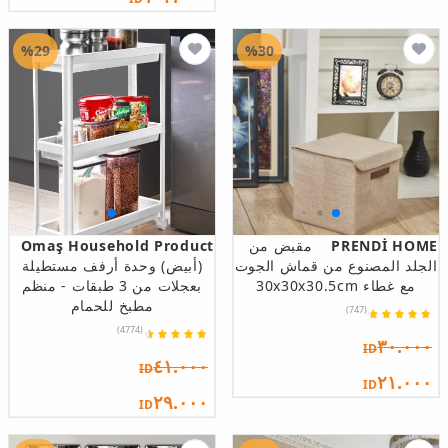
%29
%30
PRENDİ HOME
مقبض من
Omaş Household Product
الجلد المصنوع من قماش الجوت
(أبيض) وحدة أرفف مستطيلة
مع غطاء 30x30x30.5cm
بعجلات من 3 طبقات - منظم
مطبخ للحمام
(747)
(4774)
٣٠.٠٠٠
ID
٤١.٠٠٠
ID
٢١.٠٠٠
ID
٢٩.٠٠٠
ID