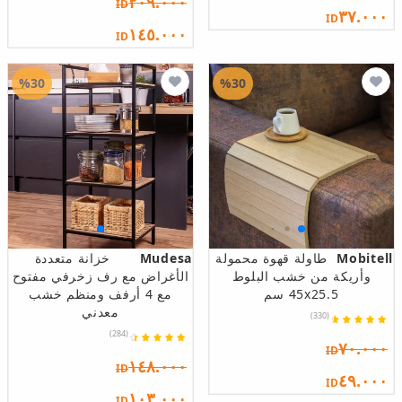
٢٠٩.٠٠٠
ID
٣٧.٠٠٠
ID
١٤٥.٠٠٠
ID
%30
%30
Mobitell
طاولة قهوة محمولة
Mudesa
خزانة متعددة
وأريكة من خشب البلوط
الأغراض مع رف زخرفي مفتوح
45x25.5 سم
مع 4 أرفف ومنظم خشب
معدني
(330)
(284)
٧٠.٠٠٠
ID
١٤٨.٠٠٠
ID
٤٩.٠٠٠
ID
١٠٣.٠٠٠
ID