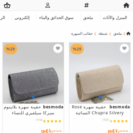
المنزل والأثاث
ملحق
سوق الحدائق والبناء
إلكتروني
الر
ملحق
شنطة
حقائب السهرة
%29
%29
besmoda
حقيبة سهرة Rose
besmoda
حقيبة سهرة بلاتينوم
Chupra Silvery النسائية
سيركا سيلفيري للنساء
(114)
(131)
٤١.٠٠٠
٤١.٠٠٠
ID
ID