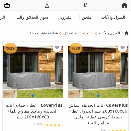
المنزل والأثاث
ملحق
إلكتروني
سوق الحدائق والبناء
الر
المنزل والأثاث
أثاث
أثاث الحدائق
غطاء حماية الحديقة
%29
%30
CoverPlus
أثاث الحديقة قماش
CoverPlus
غطاء حماية أثاث
260x160x80 سم الجدول غطاء
الحديقة رمادي مقاوم للماء
حماية كرسي غطاء رمادي
200x160x80 سم
مقاوم للماء
(1082)
(401)