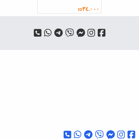
٣٤.٠٠٠
ID