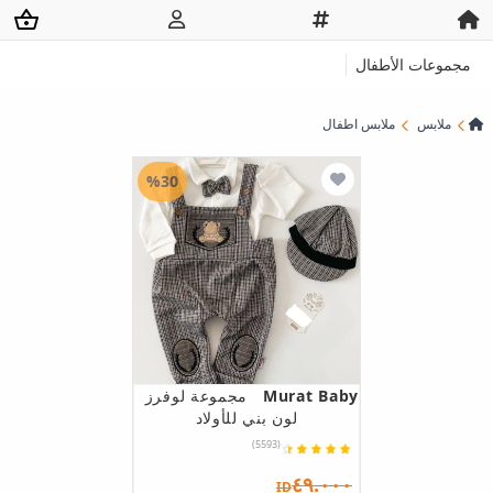
مجموعات الأطفال
ملابس
ملابس اطفال
%30
Murat Baby
مجموعة لوفرز
لون بني للأولاد
(5593)
٤٩.٠٠٠
ID