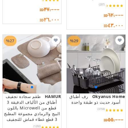
(207)
٣٧.٠٠٠
ID
٦٢.٠٠٠
ID
٢٦.٠٠٠
ID
٤٣.٠٠٠
ID
%27
%29
Okyanus Home
رف أطباق
HAMUR
طقم سجادة تجفيف
أسود حديث ذو طبقة واحدة
أطباق من الألياف الدقيقة 3
قطع من Microwell باللون
(3759)
البيج والرمادي مجموعة المطبخ
٥٥.٠٠٠
3 قطع غطاء قماش للتجفيف
ID
(1292)