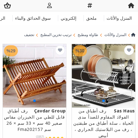
المنزل والأثاث
ملحق
إلكتروني
سوق الحدائق والبناء
الر
المنزل والأثاث
طاولة ومطبخ
ترتيب تخزين المطبخ
تجفيف
%29
%30
Sas Haus
رف أطباق من
Çavdar Group
رف أطباق
الفولاذ المقاوم للصدأ مدى
قابل للطي من الخيزران مقاس
الحياة ، سلة أطباق من طبقتين
صغير 40 سم × 33 سم × 26
، رف من البلاستيك الحراري ،
سم Fma202157
أبيض
(3357)