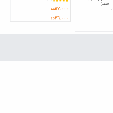
فقط)
٥٢.٠٠٠
ID
٣٦.٠٠٠
ID