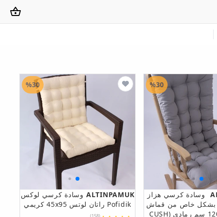
%30
%30
A
وسادة كرسي هزاز
ALTINPAMUK
وسادة كرسي لوكس
 بشكل خاص من قماش
Pofidik راتان لوتس 45x95 كريمي
سيلين 120x50 سم رمادي (CUSH
(158)