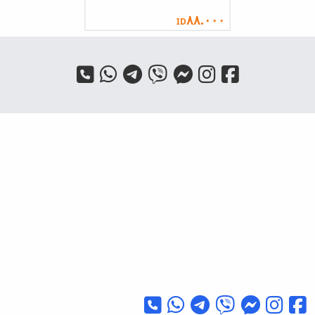
٨٨.٠٠٠
ID