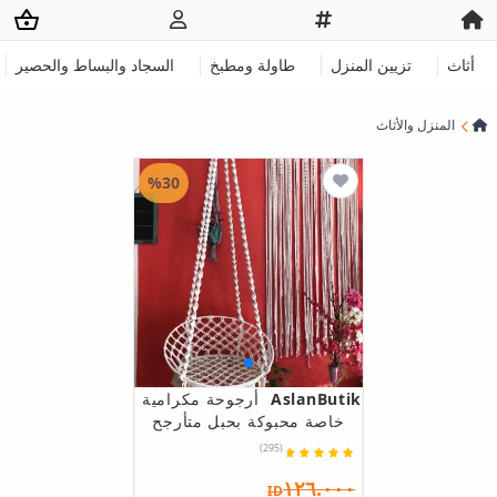
أثاث
تزيين المنزل
طاولة ومطبخ
السجاد والبساط والحصير
المنزل والأثاث
%30
AslanButik
أرجوحة مكرامية
خاصة محبوكة بحبل متأرجح
(295)
١٢٦.٠٠٠
ID