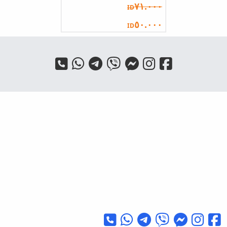
٧١.٠٠٠
ID
٥٠.٠٠٠
ID