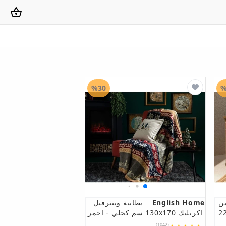
%30
%
ن
English Home
بطانية وينترفيل
لبامبو الصلب 36 × 27 × 22
اكريليك 130x170 سم كحلي - احمر
(1042)