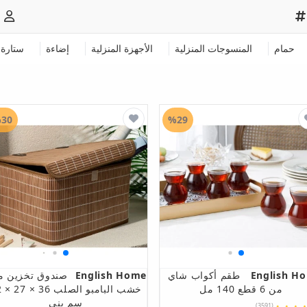
حمام
المنسوجات المنزلية
الأجهزة المنزلية
إضاءة
ستارة
30
%29
English H
طقم أكواب شاي
English Home
صندوق تخزين م
من 6 قطع 140 مل
خشب ا
سم بني
(3591)