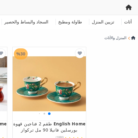
أثاث
تزيين المنزل
طاولة ومطبخ
السجاد والبساط والحصير
المنزل والأثاث
%30
English Home
طقم 2 فناجين قهوة
ome
بورسلين فانيلا 90 مل تركواز
(1880)