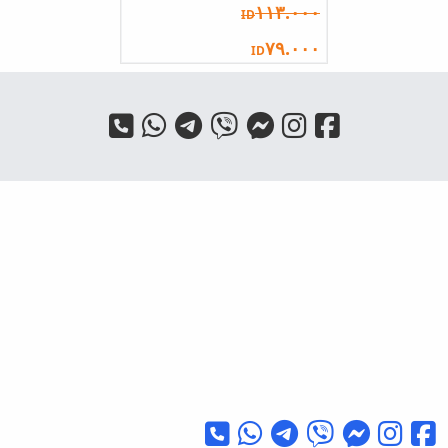
١١٣.٠٠٠
ID
٧٩.٠٠٠
ID