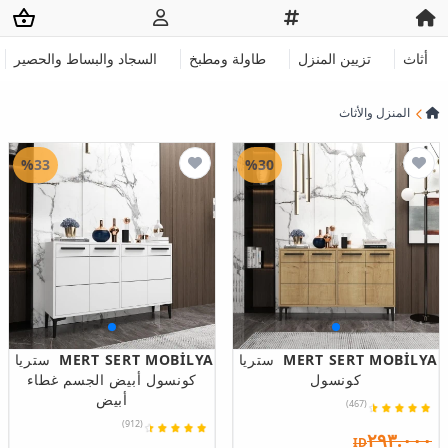
أثاث
تزيين المنزل
طاولة ومطبخ
السجاد والبساط والحصير
المنزل والأثاث
%33
%30
MERT SERT MOBİLYA
ستريا
MERT SERT MOBİLYA
ستريا
كونسول
كونسول أبيض الجسم غطاء
أبيض
(467)
(912)
٢٩٣.٠٠٠
ID