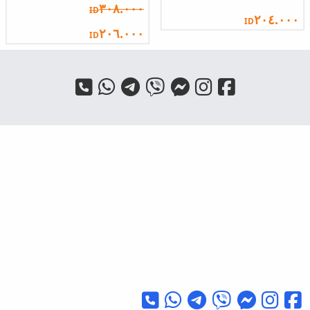
٣٠٨.٠٠٠
ID
٢٠٤.٠٠٠
ID
٢٠٦.٠٠٠
ID