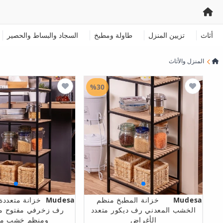
أثاث
تزيين المنزل
طاولة ومطبخ
السجاد والبساط والحصير
المنزل والأثاث
%30
Mudesa
خزانة المطبخ منظم
Mudesa
خزانة متعددة
الخشب المعدني رف ديكور متعدد
الأغراض
ومنظم خشب مع