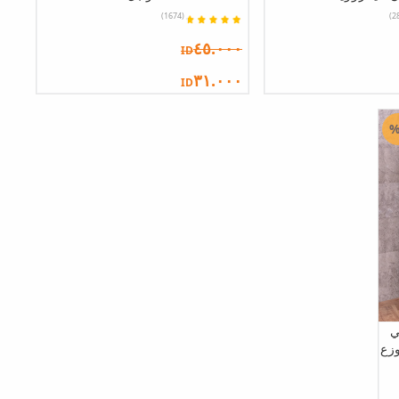
(1674)
٤٥.٠٠٠
ID
٣١.٠٠٠
ID
%
ي
وزع