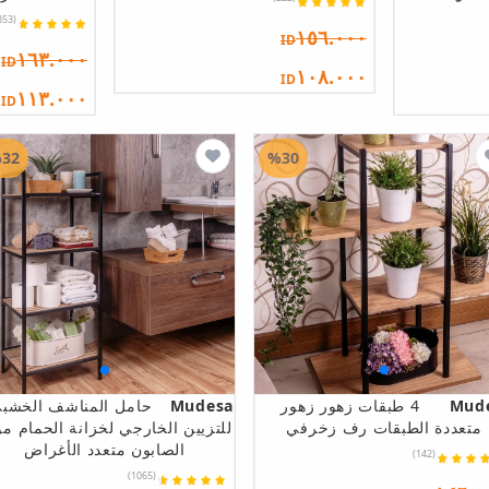
(2853)
١٥٦.٠٠٠
ID
١٦٣.٠٠٠
ID
١٠٨.٠٠٠
ID
١١٣.٠٠٠
ID
32
%30
Mud
4 طبقات زهور زهور
Mudesa
حامل المناشف الخشب
متعددة الطبقات رف زخرفي
للتزيين الخارجي لخزانة الحمام م
الصابون متعدد الأغراض
(142)
(1065)