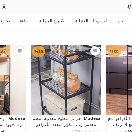
حمام
المنسوجات المنزلية
الأجهزة المنزلية
إضاءة
ستارة
%30
%30
 الأغراض مع
Mudesa
خزائن مطبخ معدنية منظم
Mudesa
رف
رف زخرفي مفتوح مع 4 أرفف
معدني رف ديكور متعدد الأغراض
رف قهوة مز
دني
فرن
(222)