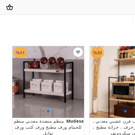
%31
%30
 فرن خشبي معدني ،
Mudesa
منظم منضدة معدني منظم
خرف ، خزانة مطبخ ،
للحمام ورف مطبخ ورف كتب ورف
 ميكروويف
توابل