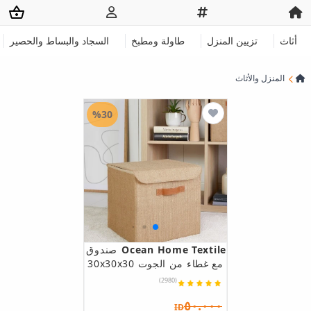
أثاث
تزيين المنزل
طاولة ومطبخ
السجاد والبساط والحصير
المنزل والأثاث
%30
Ocean Home Textile
صندوق
مع غطاء من الجوت 30x30x30
(2980)
٥٠.٠٠٠
ID