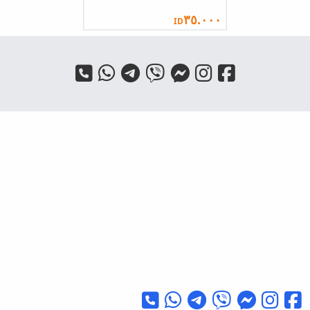
٣٥.٠٠٠
ID