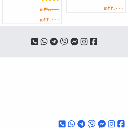
٢٢.٠٠٠
٣١.٠٠٠
ID
ID
٢٢.٠٠٠
ID