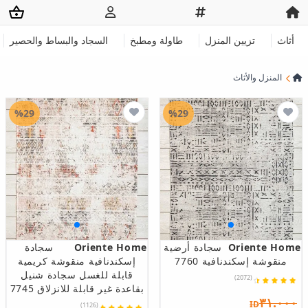
أثاث
تزيين المنزل
طاولة ومطبخ
السجاد والبساط والحصير
المنزل والأثاث
%29
%29
Oriente Home
سجادة أرضية
Oriente Home
سجادة
منقوشة إسكندنافية 7760
إسكندنافية منقوشة كريمية
قابلة للغسل سجادة شنيل
(2072)
بقاعدة غير قابلة للانزلاق 7745
٣١.٠٠٠
ID
(1126)