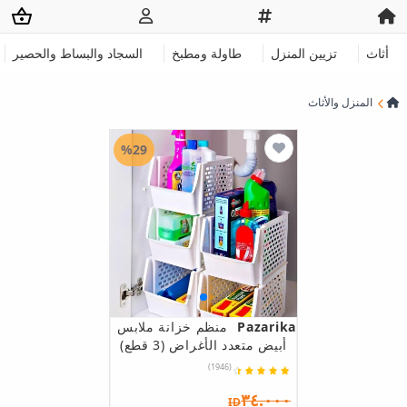
أثاث
تزيين المنزل
طاولة ومطبخ
السجاد والبساط والحصير
المنزل والأثاث
%29
Pazarika
منظم خزانة ملابس
أبيض متعدد الأغراض (3 قطع)
(1946)
٣٤.٠٠٠
ID