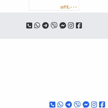
٢٤.٠٠٠
ID