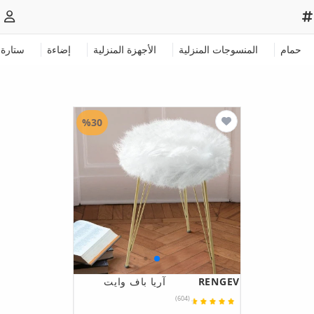
حمام
المنسوجات المنزلية
الأجهزة المنزلية
إضاءة
ستارة
%30
RENGEV
آريا باف وايت
(604)