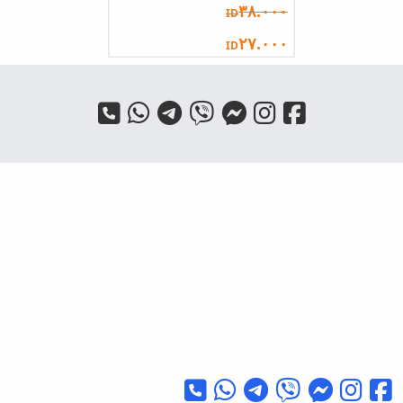
٣٨.٠٠٠
ID
٢٧.٠٠٠
ID