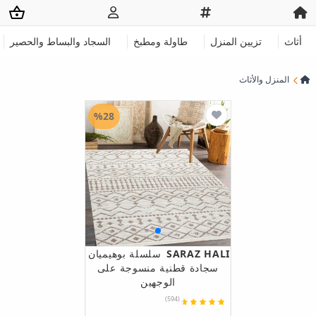
أثاث
تزيين المنزل
طاولة ومطبخ
السجاد والبساط والحصير
المنزل والأثاث
%28
SARAZ HALI
سلسلة بوهيميان
سجادة قطنية منسوجة على
الوجهين
(594)