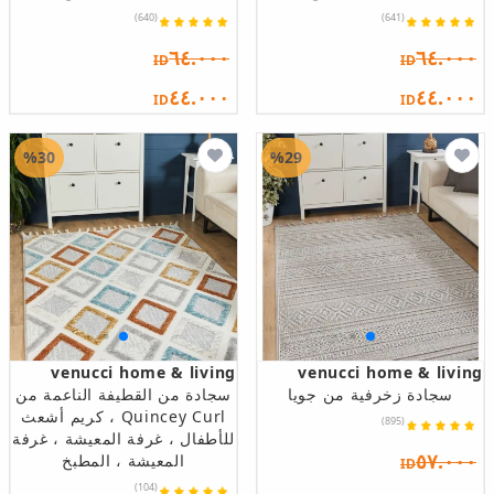
(640)
(641)
٦٤.٠٠٠
٦٤.٠٠٠
ID
ID
٤٤.٠٠٠
٤٤.٠٠٠
ID
ID
%30
%29
venucci home & living
venucci home & living
سجادة زخرفية من جويا
سجادة من القطيفة الناعمة من
Quincey Curl ، كريم أشعث
(895)
للأطفال ، غرفة المعيشة ، غرفة
٥٧.٠٠٠
المعيشة ، المطبخ
ID
(104)