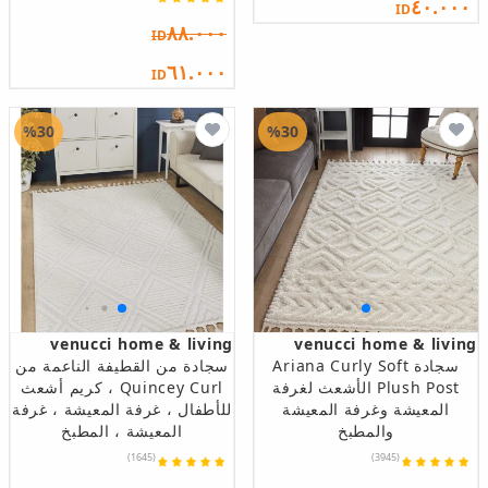
٤٠.٠٠٠
ID
٨٨.٠٠٠
ID
٦١.٠٠٠
ID
%30
%30
venucci home & living
venucci home & living
سجادة Ariana Curly Soft
سجادة من القطيفة الناعمة من
Plush Post الأشعث لغرفة
Quincey Curl ، كريم أشعث
المعيشة وغرفة المعيشة
للأطفال ، غرفة المعيشة ، غرفة
والمطبخ
المعيشة ، المطبخ
(1645)
(3945)