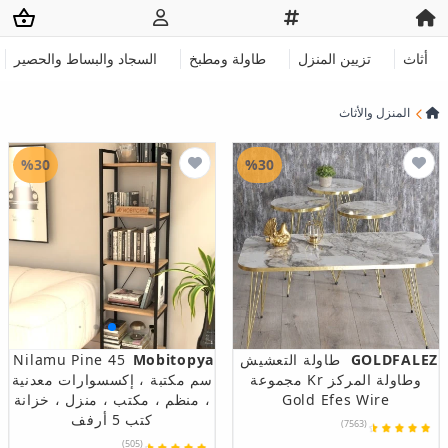
أثاث
تزيين المنزل
طاولة ومطبخ
السجاد والبساط والحصير
المنزل والأثاث
%30
%30
GOLDFALEZ
طاولة التعشيش
Mobitopya
Nilamu Pine 45
وطاولة المركز Kr مجموعة
سم مكتبة ، إكسسوارات معدنية
Gold Efes Wire
، منظم ، مكتب ، منزل ، خزانة
كتب 5 أرفف
(7563)
(505)