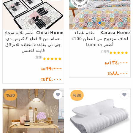
Karaca Home
طقم غطاء
Chilai Home
طقم ثلاثة سجاد
لحاف مزدوج من القطن 100٪
حمام من 3 قطع كاكتوس دي
أصفر Lumina
جي تي بقاعدة مضادة للانزلاق
قابلة للغسل
(1737)
(2595)
١٣٤.٠٠٠
ID
٦٩.٠٠٠
ID
٨٨.٠٠٠
ID
٣٤.٠٠٠
ID
%30
%30