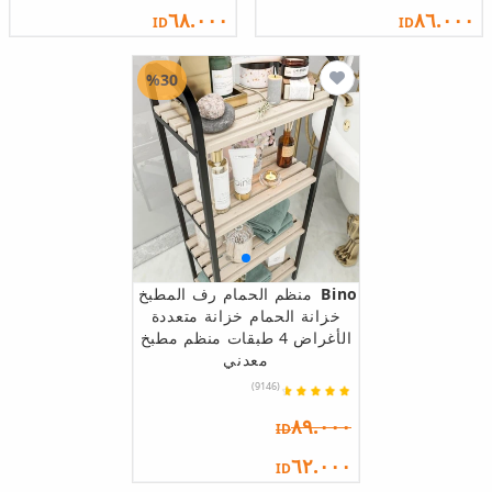
٦٨.٠٠٠
٨٦.٠٠٠
ID
ID
%30
Bino
منظم الحمام رف المطبخ
خزانة الحمام خزانة متعددة
الأغراض 4 طبقات منظم مطبخ
معدني
(9146)
٨٩.٠٠٠
ID
٦٢.٠٠٠
ID