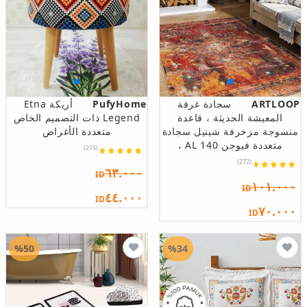
ARTLOOP
سجادة غرفة
PufyHome
أريكة Etna
المعيشة الحديثة ، قاعدة
Legend ذات التصميم الخاص
منسوجة مزخرفة شينيل سجادة
متعددة الأغراض
متعددة فيوجن AL 140 ،
(215)
(272)
٦٣.٠٠٠
ID
١٠١.٠٠٠
ID
٤٤.٠٠٠
ID
٧٠.٠٠٠
ID
%50
%34