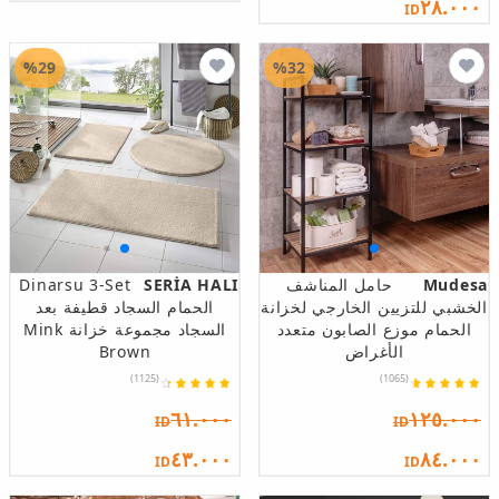
٢٨.٠٠٠
ID
%29
%32
Mudesa
حامل المناشف
SERİA HALI
Dinarsu 3-Set
الخشبي للتزيين الخارجي لخزانة
الحمام السجاد قطيفة بعد
الحمام موزع الصابون متعدد
السجاد مجموعة خزانة Mink
الأغراض
Brown
(1125)
(1065)
٦١.٠٠٠
١٢٥.٠٠٠
ID
ID
٤٣.٠٠٠
٨٤.٠٠٠
ID
ID