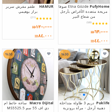
PufyHome
Etna Gözde صوفا
HAMUR
طقم مفرش سرير
مريحة متعددة الأغراض بأرجل
براز بوهيمي
من شعاع النير
(211)
(589)
١٢٠.٠٠٠
ID
٦٣.٠٠٠
ID
٨٤.٠٠٠
ID
٤٤.٠٠٠
ID
%30
%30
Puklife
دريم 3 طاولة متداخلة
Macro Dijital
ساعة حائط ام
ذهبية أرجل - مرآة برونزية
دي اف 55 سم MS5525.5