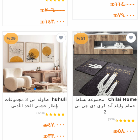
١١٤.٠٠٠
ID
٢٠٦.٠٠٠
ID
٧٩.٠٠٠
ID
١٤٣.٠٠٠
ID
%29
%51
Chilai Home
مجموعة بساط
huhuli
طاولة من 3 مجموعات
حمام وايلد آند فري دي جي تي
بإطار خشبي الحد الأدنى
2
(1260)
(309)
٤٧.٠٠٠
ID
٥٨.٠٠٠
ID
٣٣.٠٠٠
ID