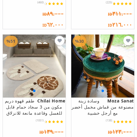
(460)
(225)
٨٩.٠٠٠
٣١١.٠٠٠
ID
ID
٦٢.٠٠٠
٢١٦.٠٠٠
ID
ID
%51
%30
Moza Sanat
وسادة زينة
Chilai Home
طقم قهوة دريم
مصنوعة من قماش مخمل أخضر
مكون من 3 سجاد حمام قابل
مع أرجل خشبية
للغسل وقاعدة مانعة للانزلاق
(1051)
(138)
١٣٩.٠٠٠
١٢٣.٠٠٠
ID
ID