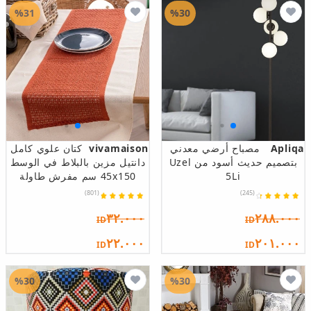
%31
%30
Apliqa
مصباح أرضي معدني
vivamaison
كتان علوي كامل
بتصميم حديث أسود من Uzel
دانتيل مزين بالبلاط في الوسط
5Li
45x150 سم مفرش طاولة
(801)
(245)
٣٢.٠٠٠
٢٨٨.٠٠٠
ID
ID
٢٢.٠٠٠
٢٠١.٠٠٠
ID
ID
%30
%30