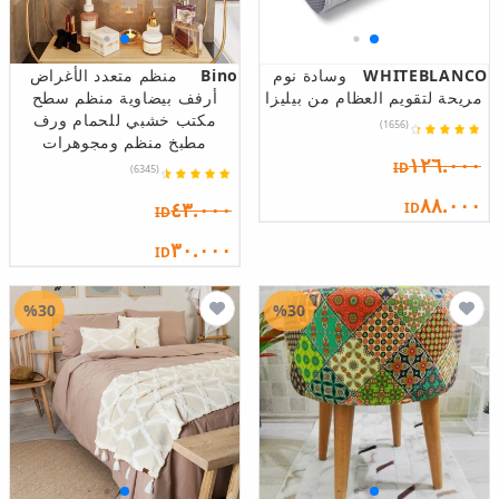
WHITEBLANCO
وسادة نوم
Bino
منظم متعدد الأغراض
مريحة لتقويم العظام من بيليزا
أرفف بيضاوية منظم سطح
مكتب خشبي للحمام ورف
(1656)
مطبخ منظم ومجوهرات
١٢٦.٠٠٠
ID
(6345)
٨٨.٠٠٠
٤٣.٠٠٠
ID
ID
٣٠.٠٠٠
ID
%30
%30