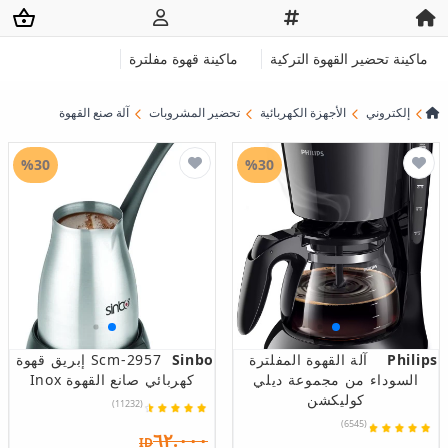
ماكينة تحضير القهوة التركية
ماكينة قهوة مفلترة
إلكتروني
الأجهزة الكهربائية
تحضير المشروبات
آلة صنع القهوة
%30
%30
Philips
آلة القهوة المفلترة
Sinbo
Scm-2957 إبريق قهوة
السوداء من مجموعة ديلي
كهربائي صانع القهوة Inox
كوليكشن
(11232)
(6545)
٦٢.٠٠٠
ID