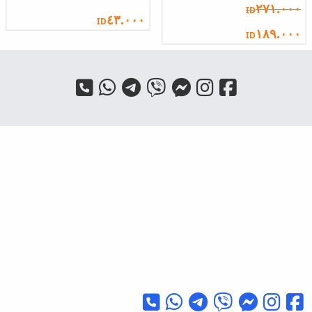
٢٧١.٠٠٠
ID
٤٣.٠٠٠
ID
١٨٩.٠٠٠
ID