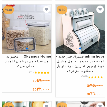
%30
%30
adımshops
صندوق خبز جديد -
Okyanus Home
مجموعة
لوحة خبز جديدة ، حامل مناديل
مستطيلة من برطمان الإمداد
فوط (بعيون تخزين) ، رف توابل
العملي من 2
، مكتوب مزخرف
(201)
(2649)
٤٦.٠٠٠
ID
٩٥.٠٠٠
ID
٣٢.٠٠٠
ID
٦٦.٠٠٠
ID
%30
%31