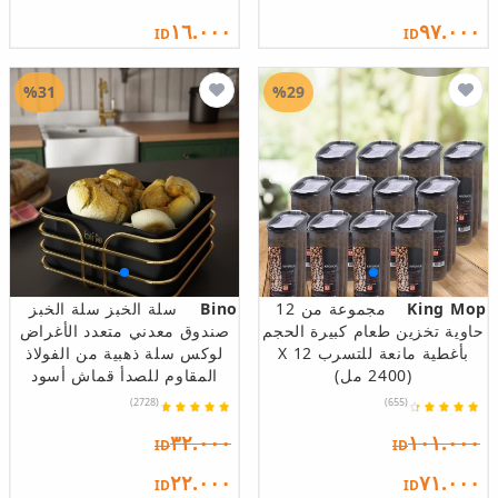
١٦.٠٠٠
٩٧.٠٠٠
ID
ID
%31
%29
King Mop
مجموعة من 12
Bino
سلة الخبز سلة الخبز
حاوية تخزين طعام كبيرة الحجم
صندوق معدني متعدد الأغراض
بأغطية مانعة للتسرب 12 X
لوكس سلة ذهبية من الفولاذ
(2400 مل)
المقاوم للصدأ قماش أسود
(2728)
(655)
٣٢.٠٠٠
١٠١.٠٠٠
ID
ID
٢٢.٠٠٠
٧١.٠٠٠
ID
ID