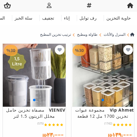
حاوية التخزين
رف توابل
إناء
تجفيف
سلة الخبز
الس
المنزل والأثاث
طاولة ومطبخ
ترتيب تخزين المطبخ
%30
%30
Vip Ahmet
مجموعة عبوات
VIENEV
مصفاة تخزين حامل
تخزين 1700 مل 12 قطعة
مخلل الزيتون 1.5 لتر
(575)
(1742)
٢٣.٠٠٠
١٣٩.٠٠٠
ID
ID