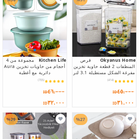
Okyanus Home
قرص
Kitchen Life
مجموعة من 4
المنظفات 2 قطعة حاوية تخزين
أحجام من حاويات تخزين Aura
مفرغة الشكل مستطيلة 3.1 لتر
دائرية مع أغطية
(705)
(414)
٤٦.٠٠٠
٤٥.٠٠٠
ID
ID
٣٢.٠٠٠
٣١.٠٠٠
ID
ID
%29
%27