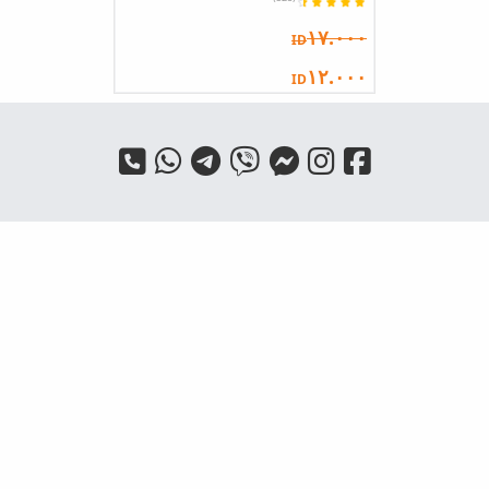
١٧.٠٠٠
ID
١٢.٠٠٠
ID