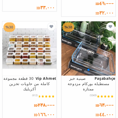
٤٦.٠٠٠
ID
٣٣.٠٠٠
ID
٣٢.٠٠٠
ID
%30
%30
Paşabahçe
صينية خبز
Vip Ahmet
30 قطعة مجموعة
مستطيلة بوركام مزدوجة
كاملة من حاويات تخزين
ممتازة
أكريليك
(612)
(5343)
٢٣٨.٠٠٠
٦٣.٠٠٠
ID
ID
١٦٦.٠٠٠
٤٤.٠٠٠
ID
ID