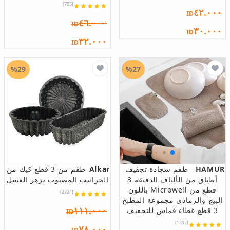
(705)
٤٢.٠٠٠
ID
٤٦.٠٠٠
ID
٣٠.٠٠٠
ID
٣٢.٠٠٠
ID
%29
%27
HAMUR
طقم سجادة تجفيف
Alkar
طقم من 3 قطع كيك من
أطباق من الألياف الدقيقة 3
الجرانيت المصبوب بزهر العسل
قطع من Microwell باللون
(2724)
البيج والرمادي مجموعة المطبخ
١١١.٠٠٠
3 قطع غطاء قماش للتجفيف
ID
(1292)
٧٨.٠٠٠