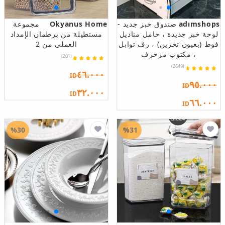
adımshops
صندوق خبز جديد -
Okyanus Home
مجموعة
لوحة خبز جديدة ، حامل مناديل
مستطيلة من برطمان الإمداد
فوط (بعيون تخزين) ، رف توابل
العملي من 2
، مكتوب مزخرف
(201)
(2649)
٤٦.٠٠٠
ID
٩٥.٠٠٠
ID
٣٢.٠٠٠
ID
٦٦.٠٠٠
ID
%30
%31