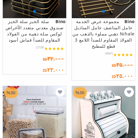
Bino
مجموعة عرض الخدمة
Bino
سلة الخبز سلة الخبز
حامل المناشف حامل المناديل
صندوق معدني متعدد الأغراض
Nihale ذهبي مملوء بالذهب من
لوكس سلة ذهبية من الفولاذ
الفولاذ المقاوم للصدأ اللامع 3
المقاوم للصدأ قماش أسود
قطع للمطبخ
(2728)
(9091)
٣٢.٠٠٠
ID
٣٥.٠٠٠
ID
٢٢.٠٠٠
ID
٢٥.٠٠٠
ID
%30
%30