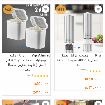
%28
%31
Kiwi
مطحنة توابل تعمل
Vip Ahmet
وعاء دقيق
بالبطارية 4806 مزودة بإضاءة
وبقوليات سعة 2 لتر 4.5 لتر
ليد
أبيض (حاوية تخزين ماسال
بيضاء)
(2053)
(2313)
٤٥.٠٠٠
ID
٤٥.٠٠٠
ID
٣١.٠٠٠
ID
٣٢.٠٠٠
ID
%30
%30