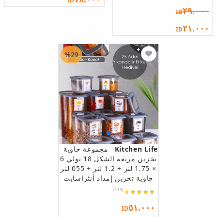
ID
٢٩.٠٠٠
ID
٢١.٠٠٠
ID
%29
Kitchen Life
مجموعة حاوية
تخزين مربعة الشكل 18 بولي 6
× 1.75 لتر + 1.2 لتر + 055 لتر
حاوية تخزين إمداد أنثراسايت
(113)
٥١.٠٠٠
ID