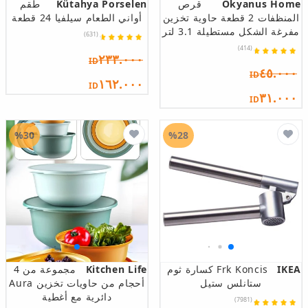
Okyanus Home
قرص
Kütahya Porselen
طقم
المنظفات 2 قطعة حاوية تخزين
أواني الطعام سيلفيا 24 قطعة
مفرغة الشكل مستطيلة 3.1 لتر
(631)
(414)
٢٣٣.٠٠٠
ID
٤٥.٠٠٠
ID
١٦٢.٠٠٠
ID
٣١.٠٠٠
ID
%30
%28
IKEA
Frk Koncis كسارة ثوم
Kitchen Life
مجموعة من 4
ستانلس ستيل
أحجام من حاويات تخزين Aura
دائرية مع أغطية
(7981)