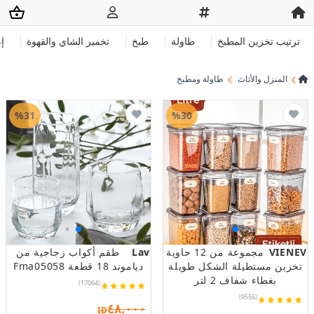
ترتيب تخزين المطبخ
طاولة
طبخ
تخمير الشاي والقهوة
إ
المنزل والأثاث
طاولة ومطبخ
%31
%30
VIENEV
مجموعة من 12 حاوية
Lav
طقم أكواب زجاجية من
تخزين مستطيلة الشكل طويلة
دياموند 18 قطعة Fma05058
بغطاء شفاف 2 لتر
(17064)
(9556)
٤٨.٠٠٠
ID