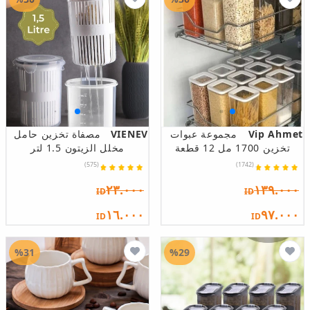
Vip Ahmet
مجموعة عبوات
VIENEV
مصفاة تخزين حامل
تخزين 1700 مل 12 قطعة
مخلل الزيتون 1.5 لتر
(575)
(1742)
٢٣.٠٠٠
١٣٩.٠٠٠
ID
ID
١٦.٠٠٠
٩٧.٠٠٠
ID
ID
%31
%29