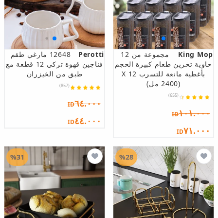
King Mop
مجموعة من 12
Perotti
12648 مارغي طقم
حاوية تخزين طعام كبيرة الحجم
فناجين قهوة تركي 12 قطعة مع
بأغطية مانعة للتسرب 12 X
طبق من الخيزران
(2400 مل)
(857)
(655)
٦٤.٠٠٠
ID
١٠١.٠٠٠
ID
٤٤.٠٠٠
ID
٧١.٠٠٠
ID
%31
%28