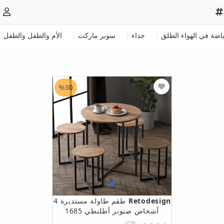
ياضة في الهواء الطلق
حذاء
سوبر ماركت
الأم والطفل والطفل
%30
Retodesign
طقم طاولة مستديرة 4
أشخاص صنوبر أطلنطي 1685
(218)