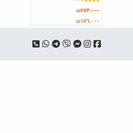
٢٥٣.٠٠٠
ID
١٧٦.٠٠٠
ID