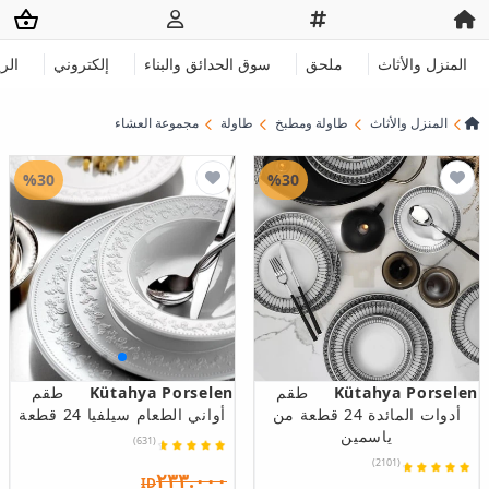
المنزل والأثاث
ملحق
سوق الحدائق والبناء
إلكتروني
الر
المنزل والأثاث
طاولة ومطبخ
طاولة
مجموعة العشاء
%30
%30
Kütahya Porselen
طقم
Kütahya Porselen
طقم
أدوات المائدة 24 قطعة من
أواني الطعام سيلفيا 24 قطعة
ياسمين
(631)
(2101)
٢٣٣.٠٠٠
ID