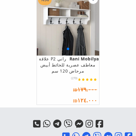
Rani Mobilya
راني P2 علاقة
معاطف عصرية للحائط أبيض
مرحاض 120 سم
(270)
١٧٩.٠٠٠
ID
١٢٤.٠٠٠
ID