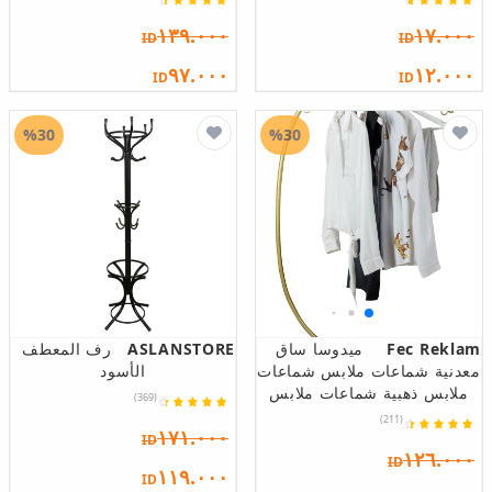
١٣٩.٠٠٠
١٧.٠٠٠
ID
ID
٩٧.٠٠٠
١٢.٠٠٠
ID
ID
%30
%30
Fec Reklam
ميدوسا ساق
ASLANSTORE
رف المعطف
معدنية شماعات ملابس شماعات
الأسود
ملابس ذهبية شماعات ملابس
(369)
(211)
١٧١.٠٠٠
ID
١٢٦.٠٠٠
ID
١١٩.٠٠٠
ID