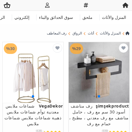
المنزل والأثاث
ملحق
سوق الحدائق والبناء
إلكتروني
الر
المنزل والأثاث
أثاث
الرواق
رف المعاطف
%30
%29
şimşekproduct
رف مناشف
VegaDekor
شماعات ملابس
أسود 30 سم مع رف ، حامل
معدنية توأم شماعات ملابس
مناشف مع رف معدني ، مطبخ ،
ذهبية شماعات ملابس شماعات
حمام مع رف
ملابس
(638)
(939)