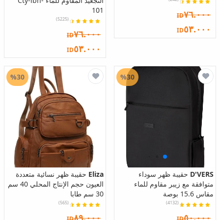
التجعيد المقاوم للماء Cty-lbn-
101
٧٦.٠٠٠
ID
(5225)
٥٣.٠٠٠
ID
٧٦.٠٠٠
ID
٥٣.٠٠٠
ID
%30
%30
D'VERS
حقيبة ظهر سوداء
Eliza
حقيبة ظهر نسائية متعددة
متوافقة مع زيبر مقاوم للماء
العيون حجم الإنتاج المحلي 40 سم
مقاس 15.6 بوصة
30 سم طابا
(565)
(4132)
٨٩.٠٠٠
٥٠.٠٠٠
ID
ID