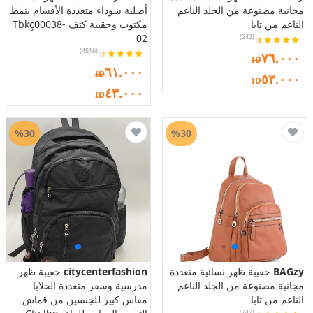
مجانية مصنوعة من الجلد الناعم
أصلية سوداء متعددة الأقسام بنمط
الناعم من تابا
مكتوب وحقيبة كتف Tbkç00038-
02
(242)
(4516)
٧٦.٠٠٠
ID
٦١.٠٠٠
ID
٥٣.٠٠٠
ID
٤٣.٠٠٠
ID
%30
%30
BAGzy
حقيبة ظهر نسائية متعددة
citycenterfashion
حقيبة ظهر
مجانية مصنوعة من الجلد الناعم
مدرسية وسفر متعددة الخلايا
الناعم من تابا
مقاس كبير للجنسين من قماش
(242)