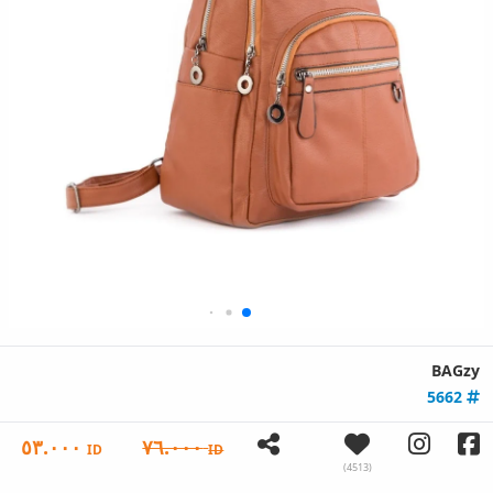
BAGzy
5662
٥٣.٠٠٠
٧٦.٠٠٠
ID
ID
(4513)