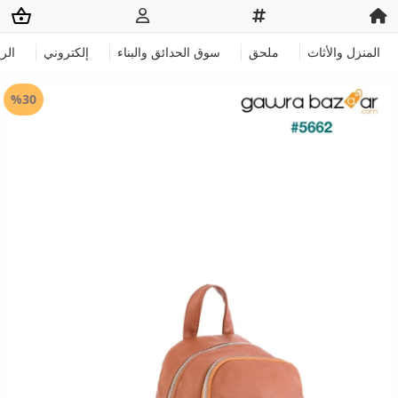
المنزل والأثاث
ملحق
سوق الحدائق والبناء
إلكتروني
الر
%30