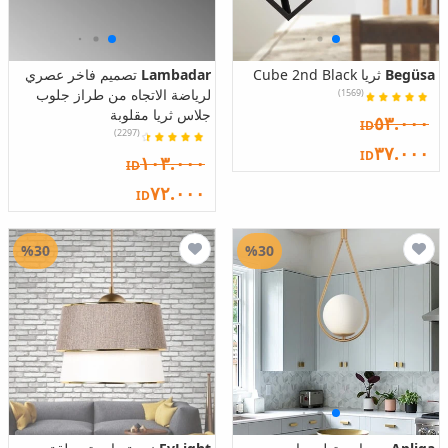
Begüsa
ثريا Cube 2nd Black
Lambadar
تصميم فاخر عصري
لرياضة الاتجاه من طراز جلوب
(1569)
جلاس ثريا مقلوبة
٥٣.٠٠٠
ID
(2297)
٣٧.٠٠٠
ID
١٠٣.٠٠٠
ID
٧٢.٠٠٠
ID
%30
%30