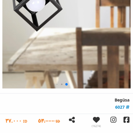
Begüsa
6027
٣٧.٠٠٠
٥٣.٠٠٠
ID
ID
(16274)