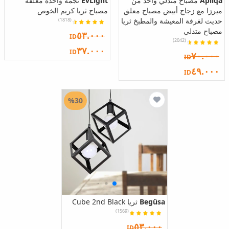
Apliqa
مصباح متدلي واحد من
EvLight
نجمة واحدة معلقة
ميرزا مع زجاج أبيض مصباح معلق
مصباح ثريا كريم الخوص
حديث لغرفة المعيشة والمطبخ ثريا
(1818)
مصباح متدلي
٥٣.٠٠٠
ID
(2042)
٣٧.٠٠٠
ID
٧٠.٠٠٠
ID
٤٩.٠٠٠
ID
%30
Begüsa
ثريا Cube 2nd Black
(1569)
٥٣.٠٠٠
ID