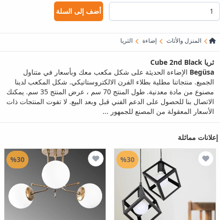
أضف إلى السلة
المنزل والأثاث
إضاءة
الثريا
ثريا Cube 2nd Black
Begüsa
الإضاءة الحديثة على شكل مكعب معك وبأسعار في متناول
الجميع. منتجاتنا مطلية بطلاء الفرن الالكتروستاتيكي. شكل المكعب لدينا
مصنوع من مادة معدنية. طول المنتج 70 سم ، عرض المنتج 35 سم. يمكنك
الاتصال بنا للحصول على الدعم الفني قبل وبعد البيع. لا تفوت المنتجات ذات
الأسعار المعقولة من المصنع للجمهور ...
إعلانات مماثلة
%30
%30