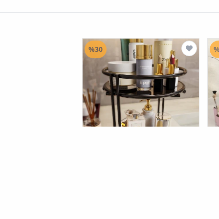
%30
%
Bino
منظم مجوهرات مستحضرات
التجميل للحمام متعدد الأغراض منظم
متعدد الأغراض من طبقتين
(8354)
٤٣.٠٠٠
ID