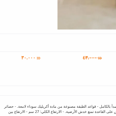
٣٠.٠٠٠
٤٣.٠٠٠
ID
ID
أ بالكامل - قواعد الطبقة مصنوعة من مادة أكريليك سوداء لامعة. - حصائر
الأرضية قابلة للغسل والإزالة ومقاومة للكسر. - حجم اللوحة 23 سم وتوفر مساحة عرض واسعة من طابقين. - توجد أقدام غير قابلة للانزلاق ومضادة للخدش على القاعدة تمنع خدش الأرضية. - الارتفاع الكلي: 27 سم - الارتفاع بين