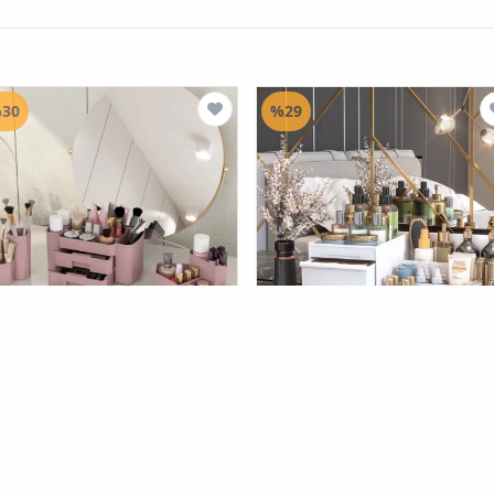
30
%29
Pufwin H
منظم مستحضرات
DOVİ HOME
منظم مستحضرات
ميل والمكياج متعدد الأغراض أبيض
التجميل و منظم المكياج 3 مجموعات
من الورود المجففة
(5077)
(1121)
٦١.٠
ID
٦٠.٠٠٠
ID
٤٣.٠
ID