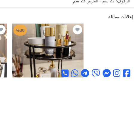
الرفوف: 22 سم - العرض 23 سم
إعلانات مماثلة
%30
Bino
منظم مجوهرات مستحضرات
ome
التجميل للحمام متعدد الأغراض منظم
التج
متعدد الأغراض من طبقتين
(8354)
٠٠
٤٣.٠٠٠
ID
٠٠