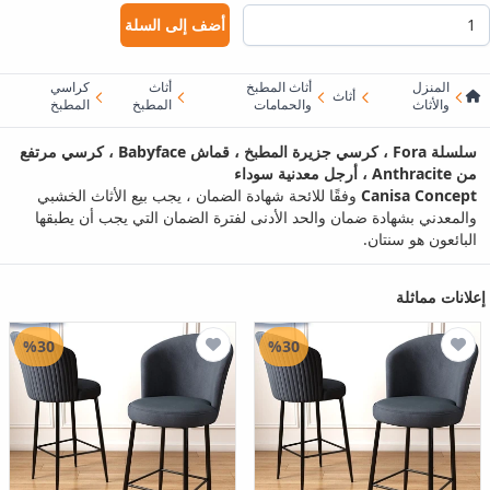
أضف إلى السلة
المنزل
أثاث المطبخ
أثاث
كراسي
أثاث
والأثاث
والحمامات
المطبخ
المطبخ
سلسلة Fora ، كرسي جزيرة المطبخ ، قماش Babyface ، كرسي مرتفع
من Anthracite ، أرجل معدنية سوداء
Canisa Concept
وفقًا للائحة شهادة الضمان ، يجب بيع الأثاث الخشبي
والمعدني بشهادة ضمان والحد الأدنى لفترة الضمان التي يجب أن يطبقها
البائعون هو سنتان.
إعلانات مماثلة
%30
%30