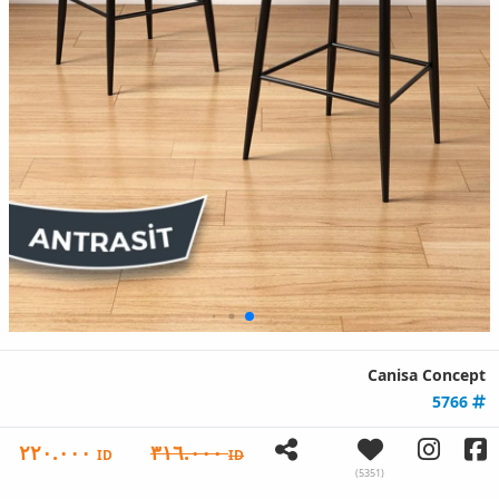
Canisa Concept
5766
٢٢٠.٠٠٠
٣١٦.٠٠٠
ID
ID
(5351)