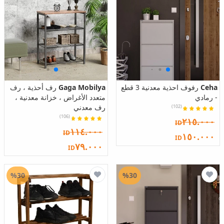
Ceha
رفوف احذية معدنية 3 قطع
Gaga Mobilya
رف أحذية ، رف
- رمادي
متعدد الأغراض ، خزانة معدنية ،
رف معدني
(102)
(106)
٢١٥.٠٠٠
ID
١١٤.٠٠٠
ID
١٥٠.٠٠٠
ID
٧٩.٠٠٠
ID
%30
%30