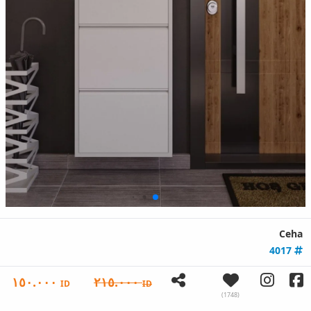
Ceha
4017
١٥٠.٠٠٠
٢١٥.٠٠٠
ID
ID
(1748)