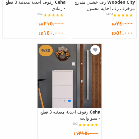
Wooden City
رف خشبي متدرج
Ceha
رفوف احذية معدنية 3 قطع
مزخرف رف أحذية محمول
- رمادي
(102)
(495)
٢١٥.٠٠٠
٧٤.٠٠٠
ID
ID
١٥٠.٠٠٠
٥١.٠٠٠
ID
ID
%30
Ceha
رفوف احذية معدنيه 3 قطع
- سنو وايت
(500)
٢١٥.٠٠٠
ID