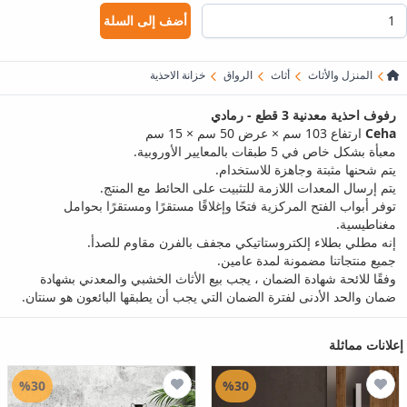
أضف إلى السلة
المنزل والأثاث
أثاث
الرواق
خزانة الاحذية
رفوف احذية معدنية 3 قطع - رمادي
Ceha
ارتفاع 103 سم × عرض 50 سم × 15 سم
معبأة بشكل خاص في 5 طبقات بالمعايير الأوروبية.
يتم شحنها مثبتة وجاهزة للاستخدام.
يتم إرسال المعدات اللازمة للتثبيت على الحائط مع المنتج.
توفر أبواب الفتح المركزية فتحًا وإغلاقًا مستقرًا ومستقرًا بحوامل
مغناطيسية.
إنه مطلي بطلاء إلكتروستاتيكي مجفف بالفرن مقاوم للصدأ.
جميع منتجاتنا مضمونة لمدة عامين.
وفقًا للائحة شهادة الضمان ، يجب بيع الأثاث الخشبي والمعدني بشهادة
ضمان والحد الأدنى لفترة الضمان التي يجب أن يطبقها البائعون هو سنتان.
إعلانات مماثلة
%30
%30