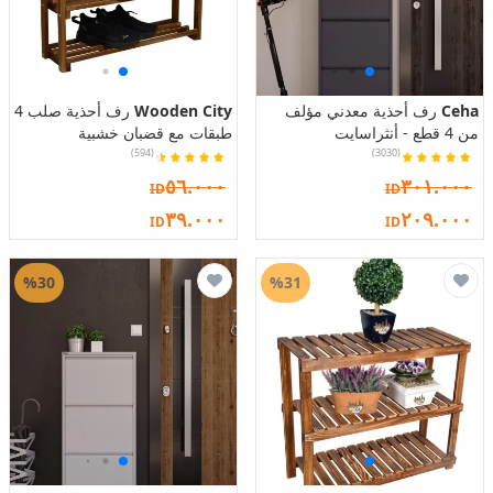
Ceha
رف أحذية معدني مؤلف
Wooden City
رف أحذية صلب 4
من 4 قطع - أنثراسايت
طبقات مع قضبان خشبية
(594)
(3030)
٥٦.٠٠٠
٣٠١.٠٠٠
ID
ID
٣٩.٠٠٠
٢٠٩.٠٠٠
ID
ID
%30
%31