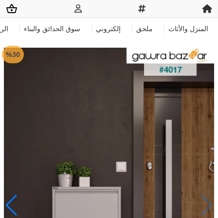
المنزل والأثاث
ملحق
إلكتروني
سوق الحدائق والبناء
الر
%30