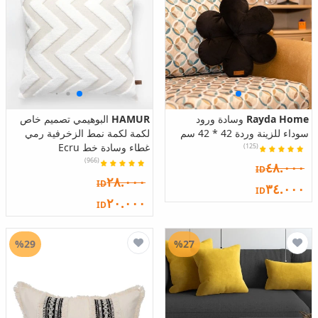
Rayda Home
وسادة ورود
HAMUR
البوهيمي تصميم خاص
سوداء للزينة وردة 42 * 42 سم
لكمة لكمة نمط الزخرفية رمي
غطاء وسادة خط Ecru
(125)
(966)
٤٨.٠٠٠
ID
٢٨.٠٠٠
ID
٣٤.٠٠٠
ID
٢٠.٠٠٠
ID
%29
%27