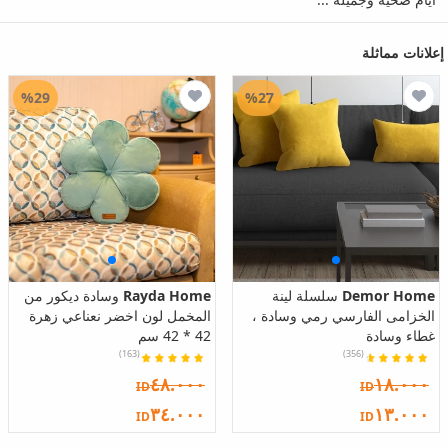
إعلانات مماثلة
%29
%27
Demor Home
سلسلة لينة
Rayda Home
وسادة ديكور من
الخزامى الفارسي رمي وسادة ،
المخمل لون اخضر نعناعي زهرة
غطاء وسادة
42 * 42 سم
(163)
(356)
٤٨.٠٠٠
١٨.٠٠٠
ID
ID
٣٤.٠٠٠
١٣.٠٠٠
ID
ID