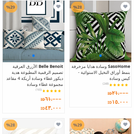
%29
%28
SasoHome
وسادة هدايا مزخرفة
Belle Benoit
الأزرق العرقية
بنمط أوراق النخيل الاستوائية -
تصميم الرقمية المطبوعة هدية
كيس وسادة
ديكور غطاء وسادة أريكة 4 مقاعد
مجموعة غطاء وسادة
(248)
(165)
٢١.٠٠٠
ID
٦١.٠٠٠
ID
١٥.٠٠٠
ID
٤٣.٠٠٠
ID
%28
%29