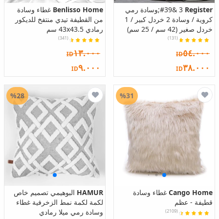
Register
3 &#39;وسادة رمي
Benlisso Home
غطاء وسادة
كروية / وسادة 2 خردل كبير / 1
من القطيفة تيدي منتفخ للديكور
خردل صغير (42 سم / 25 سم)
رمادي 43x43.5 سم
(341)
(131)
١٣.٠٠٠
٥٤.٠٠٠
ID
ID
٩.٠٠٠
٣٨.٠٠٠
ID
ID
%28
%31
Cango Home
غطاء وسادة
HAMUR
البوهيمي تصميم خاص
قطيفة - عظم
لكمة لكمة نمط الزخرفية غطاء
وسادة رمي ميلا رمادي
(2109)