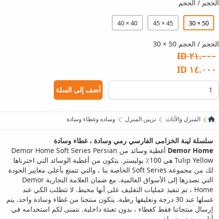
الحجم / الحجم
40 × 40
45 × 45
50 × 30
الحجم / الحجم 50 × 30
٢١.٠٠٠ ID
١٤.٠٠٠ ID
أضف إلى السلة
المنزل والأثاث
تزيين المنزل
وسادة وغطاء وسادة
سلسلة لينة الخزامى الفارسي رمي وسادة ، غطاء وسادة
Demor Home
أغطية وسائد من Demor Home Soft Series Persian
Tulip Yellow هي 100٪ بوليستر. يتكون من أغطية الوسائد التي اخترناها
لك من مجموعة Soft Series الخاصة بنا ، والتي تتمتع بأعلى معايير الجودة
التي نصدرها إلى الأسواق العالمية. مع ضمان العلامة التجارية Demor
Home ، تم تنفيذ عمليات التغليف على أنها مخيط. لا تتطلب الكي عند
غسلها عند 30 درجة وتعليقها رطبة. يتكون منتجنا من غطاء وسادة واحد. يتم
إرسال منتجاتنا فقط كغطاء ، بدون تعبئة داخلية. نتمنى لكم استخدامه في
أيام صحية وجميلة ...