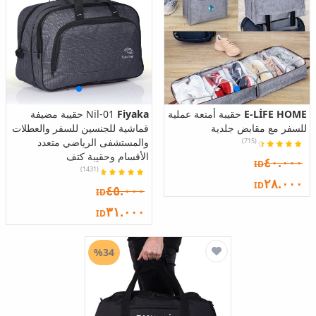
E-LİFE HOME
حقيبة أمتعة عملية
Fiyaka
Nil-01 حقيبة مضيفة
للسفر مع مقابض جلدية
قماشية للجنسين للسفر والعطلات
والمستشفى الرياضي متعدد
(715)
الأقسام وحقيبة كتف
٤٠.٠٠٠
ID
(1431)
٢٨.٠٠٠
ID
٤٥.٠٠٠
ID
٣١.٠٠٠
ID
%34