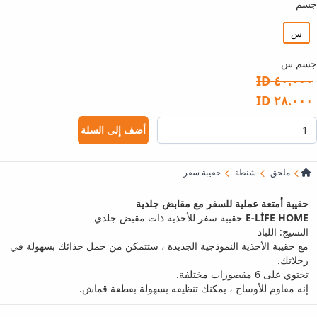
جسم
س
جسم س
٤٠.٠٠٠ ID
٢٨.٠٠٠ ID
أضف إلى السلة
ملحق
شنطة
حقيبة سفر
حقيبة أمتعة عملية للسفر مع مقابض جلدية
E-LİFE HOME
حقيبة سفر للأحذية ذات مقبض جلدي
النسيج: اللباد
مع حقيبة الأحذية النموذجية الجديدة ، ستتمكن من حمل حذائك بسهولة في
رحلاتك.
تحتوي على 6 مقصورات مختلفة.
إنه مقاوم للأوساخ ، يمكنك تنظيفه بسهولة بقطعة قماش.