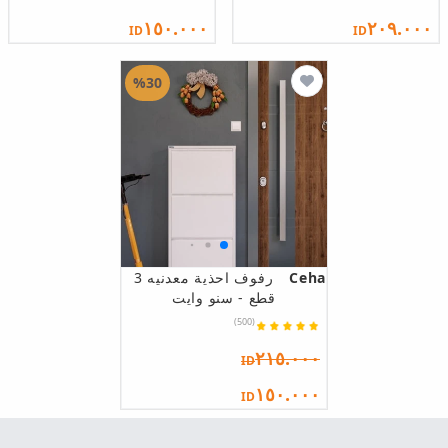
١٥٠.٠٠٠
٢٠٩.٠٠٠
ID
ID
%30
Ceha
رفوف احذية معدنيه 3
قطع - سنو وايت
(500)
٢١٥.٠٠٠
ID
١٥٠.٠٠٠
ID