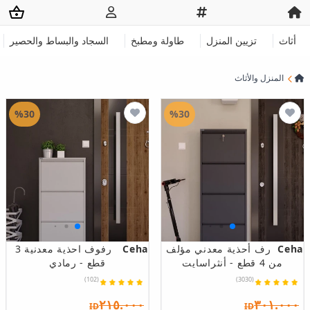
أثاث
تزيين المنزل
طاولة ومطبخ
السجاد والبساط والحصير
المنزل والأثاث
%30
%30
Ceha
رف أحذية معدني مؤلف
Ceha
رفوف احذية معدنية 3
من 4 قطع - أنثراسايت
قطع - رمادي
(102)
(3030)
٢١٥.٠٠٠
٣٠١.٠٠٠
ID
ID