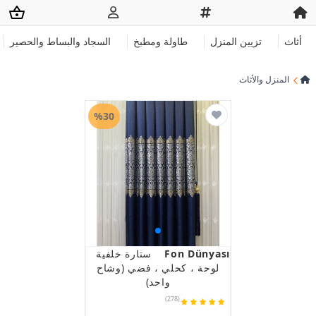
أثاث
تزيين المنزل
طاولة ومطبخ
السجاد والبساط والحصير
المنزل والأثاث
%30
Fon Dünyası
ستارة خلفية
لوحة ، كحلي ، فضي (وشاح
واحد)
(278)