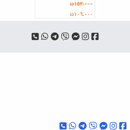
١٥٢.٠٠٠
ID
١٠٦.٠٠٠
ID