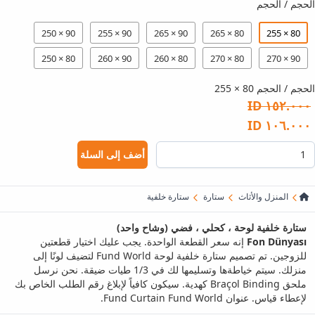
الحجم / الحجم
90 × 250
90 × 255
90 × 265
80 × 265
80 × 255
80 × 250
90 × 260
80 × 260
80 × 270
90 × 270
الحجم / الحجم 80 × 255
١٥٢.٠٠٠ ID
١٠٦.٠٠٠ ID
أضف إلى السلة
المنزل والأثاث
ستارة
ستارة خلفية
ستارة خلفية لوحة ، كحلي ، فضي (وشاح واحد)
Fon Dünyası
إنه سعر القطعة الواحدة. يجب عليك اختيار قطعتين
للزوجين. تم تصميم ستارة خلفية لوحة Fund World لتضيف لونًا إلى
منزلك. سيتم خياطةها وتسليمها لك في 1/3 طيات ضيقة. نحن نرسل
ملحق Braçol Binding كهدية. سيكون كافياً لإبلاغ رقم الطلب الخاص بك
لإعطاء قياس. عنوان Fund Curtain Fund World.