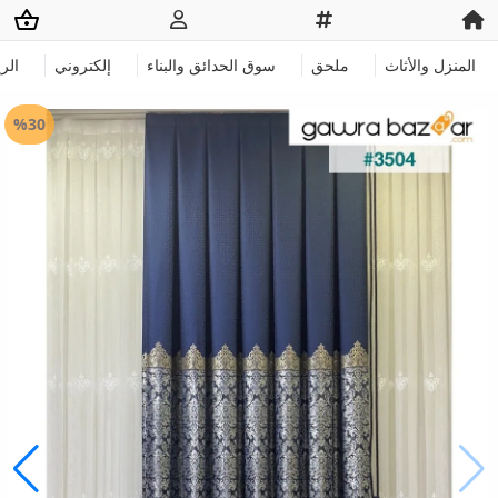
المنزل والأثاث
ملحق
سوق الحدائق والبناء
إلكتروني
الر
%30