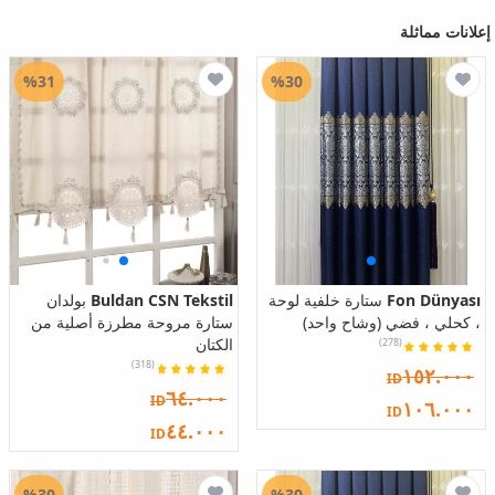
إعلانات مماثلة
%31
%30
Fon Dünyası
ستارة خلفية لوحة
Buldan CSN Tekstil
بولدان
، كحلي ، فضي (وشاح واحد)
ستارة مروحة مطرزة أصلية من
الكتان
(278)
(318)
١٥٢.٠٠٠
ID
٦٤.٠٠٠
ID
١٠٦.٠٠٠
ID
٤٤.٠٠٠
ID
%30
%30