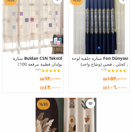
Fon Dünyası
ستارة خلفية لوحة
Buldan CSN Tekstil
ستارة
، كحلي ، فضي (وشاح واحد)
بولدان قطنية مرقعة 100٪
(666)
(278)
٦٢.٠٠٠
١٥٢.٠٠٠
ID
ID
٤٣.٠٠٠
١٠٦.٠٠٠
ID
ID
%30