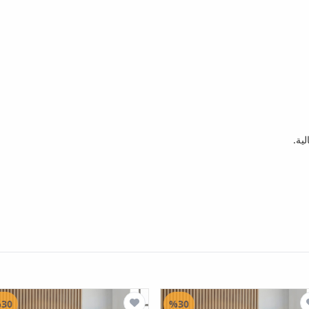
30
%30