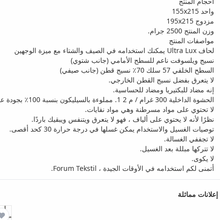
أحجام المنتج
واحد 155x215
مزدوج 195x215
وزن المنتج 2500 جرام.
مواصفات المنتج
لحاف Ultra Lux يمكنك استخدامه في الصيف والشتاء مع ميزة الوجهين
نسيج ويلسوفت ناعم للسطح الأمامي (جانب شتوي)
السطح الخلفي 57 سلك 70٪ نسيج قطن (جانب صيفي)
لا يتعرق بفضل نسيج القطن الخارجي.
إنه مضاد للبكتيريا ومضاد للحساسية.
الحشوة الداخلية 300 غرام / م 2 1. مملوءة بالسيليكون بنسبة 100٪ بجودة عالية.
لا تحتوي على مواد مسرطنة وهي مواد نفايات.
نظرًا لأنه لا يحتوي على ألياف ، فهو لا يتعرق ويتنفس ويبقيك باردًا.
توصيات الغسيل والاستخدام يمكن غسلها في درجة حرارة 30 كحد أقصى.
لا تجففي الغسالة.
لا تتركها مبللة بعد الغسيل.
لا يكوى.
أتمنى لكم استخدامه في الأوقات الجيدة ، Forum Tekstil.
إعلانات مماثلة