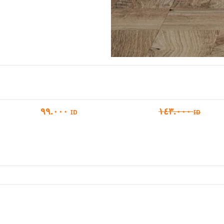
٩٩.٠٠٠
١٤٣.٠٠٠
ID
ID