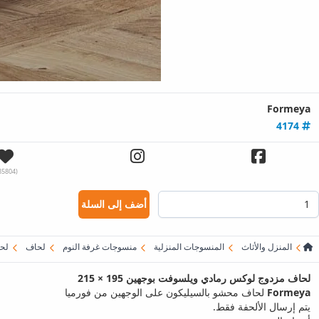
Formeya
4174
(185804)
أضف إلى السلة
المنزل والأثاث
المنسوجات المنزلية
منسوجات غرفة النوم
لحاف
لح
لحاف مزدوج لوكس رمادي ويلسوفت بوجهين 195 × 215
Formeya
لحاف محشو بالسيليكون على الوجهين من فورميا
يتم إرسال الألحفة فقط.