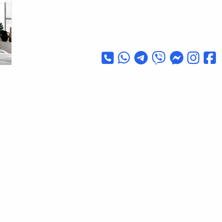
eya
ويلسو
٠٠
٠٠