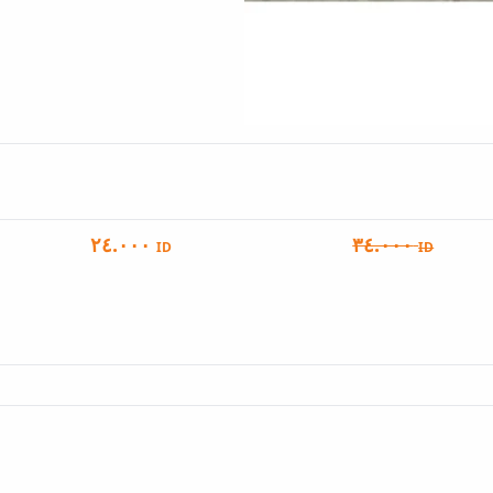
٢٤.٠٠٠
٣٤.٠٠٠
ID
ID