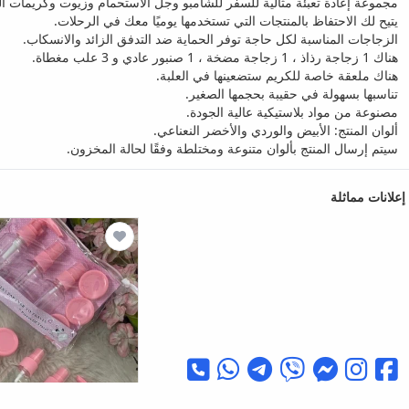
مجموعة إعادة تعبئة مثالية للسفر للشامبو وجل الاستحمام وزيوت وكريمات الع
يتيح لك الاحتفاظ بالمنتجات التي تستخدمها يوميًا معك في الرحلات.
الزجاجات المناسبة لكل حاجة توفر الحماية ضد التدفق الزائد والانسكاب.
هناك 1 زجاجة رذاذ ، 1 زجاجة مضخة ، 1 صنبور عادي و 3 علب مغطاة.
هناك ملعقة خاصة للكريم ستضعينها في العلبة.
تناسبها بسهولة في حقيبة بحجمها الصغير.
مصنوعة من مواد بلاستيكية عالية الجودة.
ألوان المنتج: الأبيض والوردي والأخضر النعناعي.
سيتم إرسال المنتج بألوان متنوعة ومختلطة وفقًا لحالة المخزون.
إعلانات مماثلة