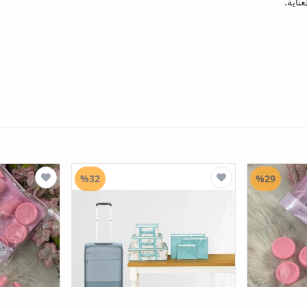
ناية.
%32
%29