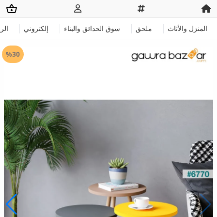
المنزل والأثاث
ملحق
سوق الحدائق والبناء
إلكتروني
الر
%30