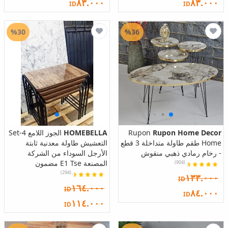
٨٣.٠٠٠
٨٣.٠٠٠
ID
ID
%30
%36
Rupon Home Decor
Rupon
HOMEBELLA
الجوز اللامع 4-Set
Home طقم طاولة متداخلة 3 قطع
التعشيش طاولة معدنية ثابتة
- رخام رمادي ذهبي منقوش
الأرجل السوداء من الشركة
المصنعة E1 Tse مضمون
(904)
(294)
١٣٣.٠٠٠
ID
١٦٤.٠٠٠
ID
٨٤.٠٠٠
ID
١١٤.٠٠٠
ID