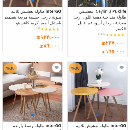
Puklife
Ceylin 3 التعشيش
interGO
طاولة تعشيش ثلاثية
طاولة متداخلة ذهبية اللون أرجل
ملونة بأرجل خشبية مربعة بتصميم
معدنية ، زجاج أسود غير قابل
باستيل أصفر كريم كابتشينو
للكسر
(208)
(1376)
١٢٣.٠٠٠
ID
٢٣٧.٠٠٠
ID
٨٦.٠٠٠
ID
١٦٥.٠٠٠
ID
%30
%30
interGO
طاولة تعشيش ثلاثية
interGO
طاولة وسط بأربعة