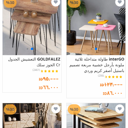
%30
%30
interGO
طاولة متداخلة ثلاثية
GOLDFALEZ
التعشيش الجدول
ملونة بأرجل خشبية مربعة تصميم
Cr الجوز سلك
باستيل أصفر كريم وردي
(2461)
(206)
٩٥.٠٠٠
ID
١٢٣.٠٠٠
ID
٦٦.٠٠٠
ID
٨٦.٠٠٠
ID
%30
%30