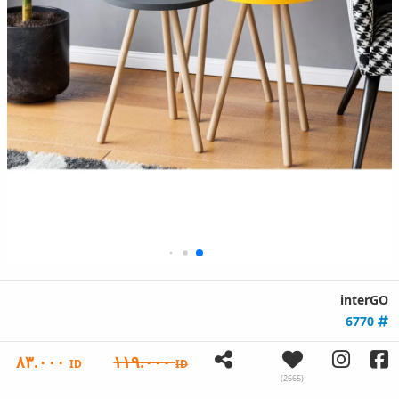
interGO
6770
٨٣.٠٠٠
١١٩.٠٠٠
ID
ID
(2665)