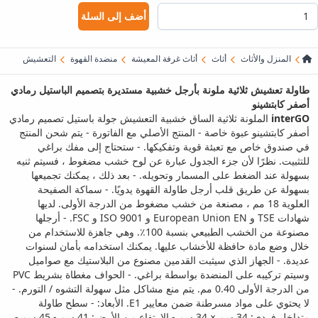
أضف إلى السلة
المنزل والأثاث
أثاث
أثاث غرفة المعيشة
منضدة القهوة
التعشيش
طاولة تعشيش ثلاثية ملونة بأرجل خشبية مستديرة بتصميم الباستيل رمادي
أصفر كابتشينو
interGO
الملونة ثلاثية الساق خشبية التعشيش جولة باستيل تصميم رمادي
أصفر كابتشينو عبوة خاصة - المنتج الأصلي مع الفاتورة - يتم شحن المنتج
في صندوق خاص مع تعبئة قوية وتفكيكها. - ستحتاج إلى مفك براغي
للتثبيت. نظرًا لأن جزء الجدول عبارة عن لوح خشب مضغوط ، فسيتم ثنيه
بسهولة عند الضغط على المسمار وتحويله. - بعد ذلك ، يمكنك تجميعها
بسهولة عن طريق قلب أرجل طاولة القهوة يدويًا. - سماكة الصفيحة
العلوية 18 مم ، مصنعة من خشب مضغوط من الدرجة الأولى. لديها
شهادات TSE و European Union EN و ISO 9001 و FSC. - أرجلها
مصنوعة من الخشب الطبيعي بنسبة 100٪. وهي جاهزة للاستخدام من
خلال وضع مادة حافظة للأخشاب عليها. يمكنك استخدامه بأمان لسنوات
عديدة. - الجهاز الذي سيثبت القدمين مصنوع من البلاستيك مع صواميل
وسيتم تركيبه على المنضدة بواسطة براغي. - الحواف مغطاة بشريط PVC
من الدرجة الأولى 0.40 مم. يتم منع مشاكل مثل سهولة التشوه / التورم. -
لا يحتوي على مواد مسرطنة ضمن معايير E1. الأبعاد: - سطح طاولة
متداخل فردي: 34 سم × 34 سم - الارتفاع من الأرض: 41 سم - 45 سم -