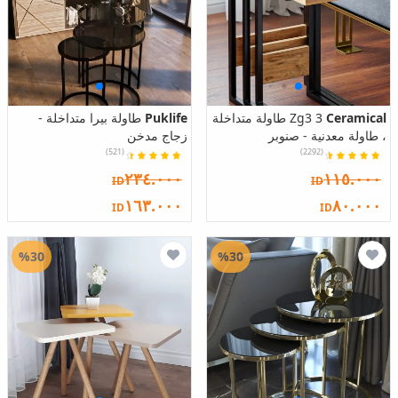
Ceramical
Zg3 3 طاولة متداخلة
Puklife
طاولة بيرا متداخلة -
، طاولة معدنية - صنوبر
زجاج مدخن
(521)
(2292)
٢٣٤.٠٠٠
١١٥.٠٠٠
ID
ID
١٦٣.٠٠٠
٨٠.٠٠٠
ID
ID
%30
%30