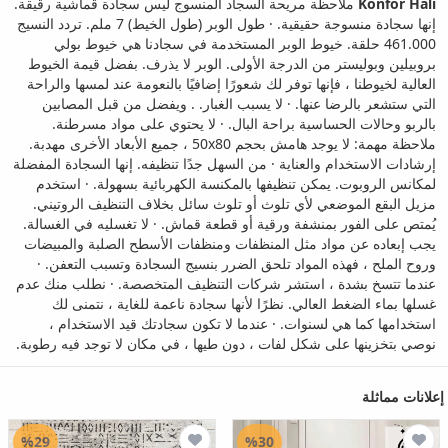
Konfor Halı
ملاحظة مريحة السجاد المنسوج ليس سجادة قماشية رقيقة.
إنها سجادة منسوجة حقيقية. · طول الوبر (طول الخيط) 7 ملم. تردد النسيج
461.000 حلقة. خيوط الوبر المستخدمة في سجادنا هي خيوط بولي
بروبيلين وبوليستر من الدرجة الأولى. الوبر لا يذرف. بفضل قيمة الخيوط
العالية لخيوطنا ، فإنها توفر لك شعورًا إضافيًا بالنعومة عند لمسها والراحة
التي ستشعر بالرضا عنها. · لا يسبب الغبار. . ويفضل من قبل المصابين
بالربو وحالات الحساسية براحة البال. · لا يحتوي على مواد مسرطنة.
ملاحظة مهمة: لا يوجد هامش بحجم 50x80 ، جميع الأبعاد الأخرى مهدبة.
إرشادات الاستخدام والعناية · من السهل جدًا تنظيفه. إنها السجادة المفضلة
لمكانس الروبوت. يمكن تنظيفها بالمكنسة الكهربائية بسهولة. · استخدم
مزيل البقع الموضعي لأي تلوث أو تلوث سائل بخلاف التنظيف الروتيني.
يُمتص على الفور بمنشفة ورقية أو قطعة قماش. · لا تغسليه في الغسالة.
يجب إبعاده عن مواد مثل المنظفات ومنظفات الأسطح الصلبة والمبيضات
وروح الملح ، فهذه المواد تلحق الضرر بنسيج السجادة وتسبب التعفن. ·
عندما تتسخ بشدة ، استشر شركات التنظيف المتخصصة. · نطلب منك عدم
غسلها بماء الضغط العالي. نظرًا لأنها سجادة ناعمة للغاية ، نتمنى لك
استخدامها كما هي لسنوات. · عندما لا تكون سجادتك قيد الاستخدام ،
نوصي بتخزينها على شكل لفات ، دون طيها ، في مكان لا توجد فيه رطوبة.
إعلانات مماثلة
%29
%30