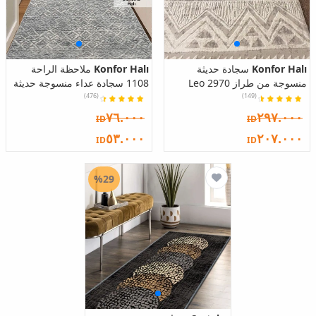
Konfor Halı
سجادة حديثة
Konfor Halı
ملاحظة الراحة
منسوجة من طراز Leo 2970
1108 سجادة عداء منسوجة حديثة
(476)
(149)
٧٦.٠٠٠
٢٩٧.٠٠٠
ID
ID
٥٣.٠٠٠
٢٠٧.٠٠٠
ID
ID
%29