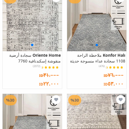
Konfor Halı
ملاحظة الراحة
Oriente Home
سجادة أرضية
1108 سجادة عداء منسوجة حديثة
منقوشة إسكندنافية 7760
(2072)
(476)
٣١.٠٠٠
٧٦.٠٠٠
ID
ID
٢٢.٠٠٠
٥٣.٠٠٠
ID
ID
%30
%30