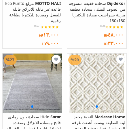
Dijidekor
سجادة خفيفة منسوجة
MOTTO HALI
مرقع Eco Punto
من الصوف المنك ، سجادة قطيفة
قاعدة غير قابلة للانزلاق قابلة
مزينة بشراشيب مضادة للبكتيريا
للغسل ومضادة للبكتيريا بطباعة
180x180
رقمية
(567)
(142)
١٣.٠٠٠
٤٨.٠٠٠
ID
ID
٩.٠٠٠
٣٣.٠٠٠
ID
ID
%27
%29
Mariesse Home
النخبة مجعد
Sarar
Hide سجادة بلون رمادي
لينة القطيفة بوست أشعث غرفة
فاتح ومضادة للانزلاق ومضادة
المعيشة غرفة المعيشة المطبخ
للانزلاق قابلة للغسل في الغسالة