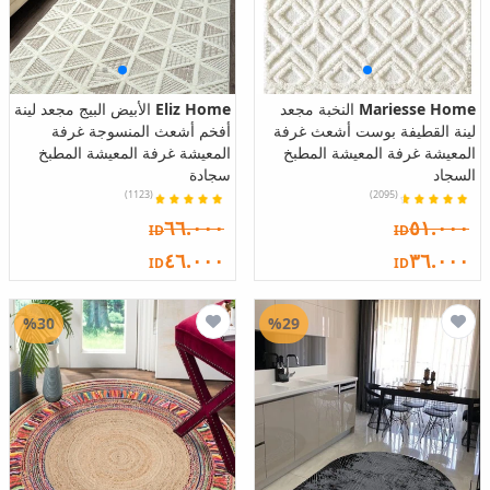
Mariesse Home
النخبة مجعد
Eliz Home
الأبيض البيج مجعد لينة
لينة القطيفة بوست أشعث غرفة
أفخم أشعث المنسوجة غرفة
المعيشة غرفة المعيشة المطبخ
المعيشة غرفة المعيشة المطبخ
السجاد
سجادة
(1123)
(2095)
٦٦.٠٠٠
٥١.٠٠٠
ID
ID
٤٦.٠٠٠
٣٦.٠٠٠
ID
ID
%30
%29