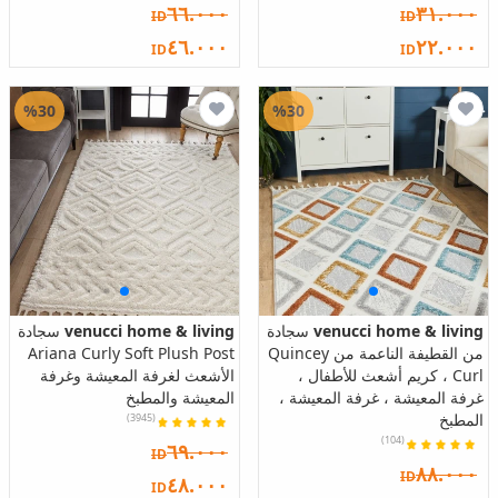
٦٦.٠٠٠
٣١.٠٠٠
ID
ID
٤٦.٠٠٠
٢٢.٠٠٠
ID
ID
%30
%30
venucci home & living
سجادة
venucci home & living
سجادة
من القطيفة الناعمة من Quincey
Ariana Curly Soft Plush Post
Curl ، كريم أشعث للأطفال ،
الأشعث لغرفة المعيشة وغرفة
غرفة المعيشة ، غرفة المعيشة ،
المعيشة والمطبخ
المطبخ
(3945)
(104)
٦٩.٠٠٠
ID
٨٨.٠٠٠
ID
٤٨.٠٠٠
ID