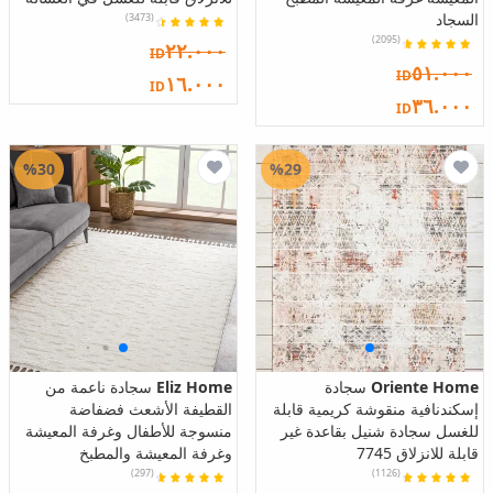
السجاد
(3473)
(2095)
٢٢.٠٠٠
ID
٥١.٠٠٠
ID
١٦.٠٠٠
ID
٣٦.٠٠٠
ID
%30
%29
Oriente Home
سجادة
Eliz Home
سجادة ناعمة من
إسكندنافية منقوشة كريمية قابلة
القطيفة الأشعث فضفاضة
للغسل سجادة شنيل بقاعدة غير
منسوجة للأطفال وغرفة المعيشة
قابلة للانزلاق 7745
وغرفة المعيشة والمطبخ
(297)
(1126)