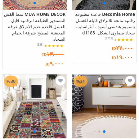
Decomia Home
قاعدة مطبوعة
MUA HOME DECOR
نمط القش
رقمية مانعة للانزلاق قابلة للغسل
المستدير الطباعة الرقمية قابل
بتصميم هندسي أسود ، أنثراسايت
للغسل قاعدة عدم الانزلاق غرفة
سجاد بيضاوي الشكل- d1185
المعيشة المطبخ شرفة الحمام
السجاد
(2775)
(525)
٢٧.٠٠٠
ID
١٣.٠٠٠
ID
١٩.٠٠٠
ID
٩.٠٠٠
ID
%30
%31