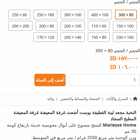
الحجم / الحجم
80 × 250
180 × 250
100 × 300
100 × 400
80 × 300
200 × 290
80 × 200
100 × 200
60 × 110
100 × 150
120 × 170
140 × 200
80 × 150
160 × 230
الحجم / الحجم 80 × 300
١٥٢.٠٠٠ ID
١٠٦.٠٠٠ ID
أضف إلى السلة
المنزل والأثاث
السجاد والبساط والحصير
ولاية
النخبة مجعد لينة القطيفة بوست أشعث غرفة المعيشة غرفة المعيشة
المطبخ السجاد
Mariesse Home
المنتج منسوج على أنوال محوسبة حديثة بارتفاع كومة
30 مم.
وزن الوحدة متر مربع 2500 غرام / متر مربع في المتوسط.