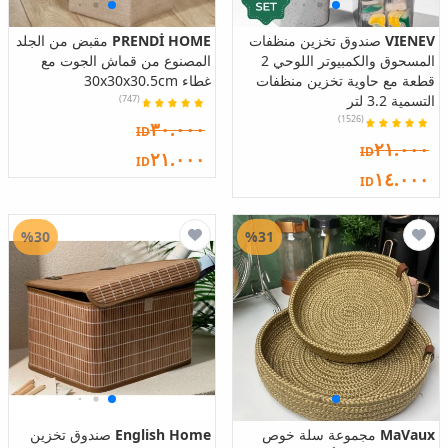
VIENEV
صندوق تخزين منظفات
PRENDİ HOME
مقبض من الجلد
المسحوق والكمبيوتر اللوحي 2
المصنوع من قماش الجوت مع
قطعة مع حاوية تخزين منظفات
غطاء 30x30x30.5cm
التسمية 3.2 لتر
(747)
(1526)
٣٠.٠٠٠
ID
٢١.٠٠٠
ID
٢١.٠٠٠
ID
١٤.٠٠٠
ID
%30
%31
MaVaux
مجموعة سلة خوص
English Home
صندوق تخزين