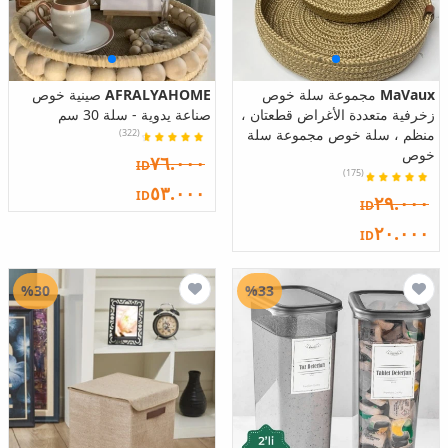
MaVaux
مجموعة سلة خوص
AFRALYAHOME
صينية خوص
زخرفية متعددة الأغراض قطعتان ،
صناعة يدوية - سلة 30 سم
منظم ، سلة خوص مجموعة سلة
(322)
خوص
٧٦.٠٠٠
ID
(175)
٥٣.٠٠٠
ID
٢٩.٠٠٠
ID
٢٠.٠٠٠
ID
%30
%33