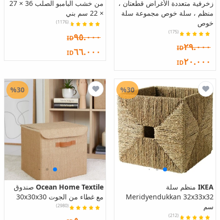
زخرفية متعددة الأغراض قطعتان ،
من خشب البامبو الصلب 36 × 27
منظم ، سلة خوص مجموعة سلة
× 22 سم بني
خوص
(1176)
(175)
٩٥.٠٠٠
ID
٢٩.٠٠٠
ID
٦٦.٠٠٠
ID
٢٠.٠٠٠
ID
%30
%30
IKEA
منظم سلة
Ocean Home Textile
صندوق
Meridyendukkan 32x33x32
مع غطاء من الجوت 30x30x30
سم
(2980)
(212)