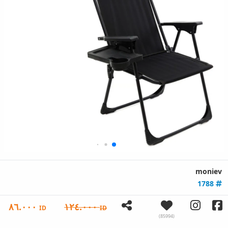
moniev
1788
٨٦.٠٠٠
١٢٤.٠٠٠
ID
ID
(85994)