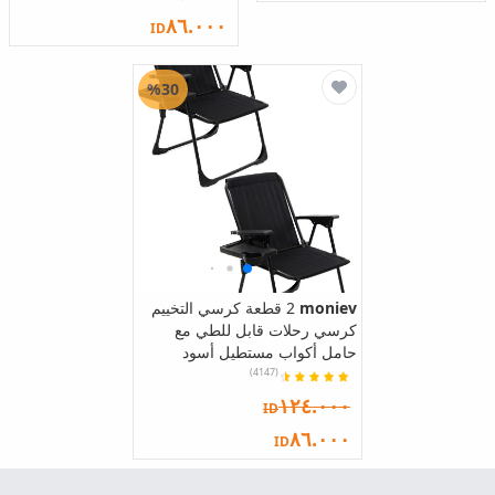
٨٦.٠٠٠
ID
%30
moniev
2 قطعة كرسي التخييم
كرسي رحلات قابل للطي مع
حامل أكواب مستطيل أسود
(4147)
١٢٤.٠٠٠
ID
٨٦.٠٠٠
ID