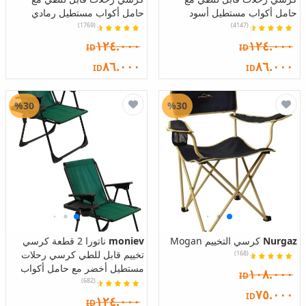
حامل أكواب مستطيل أسود
حامل أكواب مستطيل رمادي
(1769)
(4147)
١٢٤.٠٠٠
١٢٤.٠٠٠
ID
ID
٨٦.٠٠٠
٨٦.٠٠٠
ID
ID
%30
%30
Nurgaz
كرسي التخييم Mogan
moniev
ناتورا 2 قطعة كرسي
تخييم قابل للطي كرسي رحلات
(168)
مستطيل أخضر مع حامل أكواب
١٠٨.٠٠٠
ID
(682)
٧٥.٠٠٠
ID
١٢٤.٠٠٠
ID