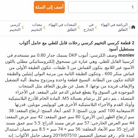
أضف إلى السلة
الرياضة في الهواء
في
المعدات في الهواء
معدات
كرسي
الطلق
الخارج
الطلق
التخييم
التخييم
2 قطعة كرسي التخييم كرسي رحلات قابل للطي مع حامل أكواب
مستطيل أسود
moniev
وصف الكرسي: أنبوب DKP بسمك جدار 0.80 مم مستخدم في
كرسينا القابل للطي. وهي عبارة عن مسحوق إلكتروستاتيكي مطلي باللون
الأسود غير اللامع. يتكون القماش من 3 طبقات. تتكون الطبقة الأولى من
قماش منكر 600 ، وتتكون الطبقة الثانية من مرتبة البولي إيثيلين والطبقة
الثالثة تتكون من البطانة. النسيج قطعة واحدة ومزدوج مخيط. آلية التشغيل
والإيقاف فريدة من نوعها. لا يعمل عن طريق التعاقد مثل المنتجات
الموجودة في السوق ولا يقطع قماش الدعم على المقعد. في الأجزاء
المتصلة ، يتم دعم كل برشام بغسالة M5. المادة الخام للأذرع البلاستيكية
وأوتاد القدم والأجزاء البلاستيكية الأخرى هي كوبوليمر موبلين. قدرتها
الاستيعابية 100 كجم. وزن المنتج: 3 كجم. أبعاد المنتج: ارتفاع المقعد: 38
سم ارتفاع الظهر (من الأرض): 80 سم عمق المقعد: 42 سم عرض المقعد:
44 سم العرض الخارجي: 57 سم عرض مسند الذراع: 5.5 سم عمق مسند
الذراع: 35 سم الأبعاد المغلقة: 56 سم × 74 سم × 8.5 سم ضمان استبدال
لمدة عام . رقم تسجيل التصميم: 2019/07510 وصف حامل الأكواب: إنه