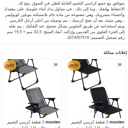
متوافق مع جميع كراسي التخييم القابلة للطي في السوق. يتيح لك
الاحتفاظ بهاتفك ، وما إلى ذلك ، في متناول يدك أثناء جلوسك على مقعدك
واحتساء مشروبك. وهي مصنوعة من مادة خام بلاستيكية موبلين كوبوليمر
، وهي متينة. بعد أن تفتح كرسيك ، يتم توصيله من أعلى أرجل الكرسي
ويتم استخدامه عن طريق الجلوس بشكل صحيح. عند التفكيك ، يتم نقله
إلى الجزء العلوي من القدمين وإزالته. أبعاد المنتج: 32.5 سم × 19.5 سم
رقم تسجيل التصميم: 2019/07510
إعلانات مماثلة
%30
%30
moniev
2 قطعة كرسي التخييم
moniev
2 قطعة كرسي التخييم
كرسي رحلات قابل للطي مع
كرسي رحلات قابل للطي مع