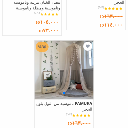
الحجر
بيضاء الختان مرتبة وناموسية
وناموسية ومظلة وناموسية
(345)
(275)
١٦٣.٠٠٠
ID
١٠٥.٠٠٠
ID
١١٤.٠٠٠
ID
٧٣.٠٠٠
ID
%30
PAMUKA
ناموسية من التول بلون
الحجر
(345)
١٦٣.٠٠٠
ID