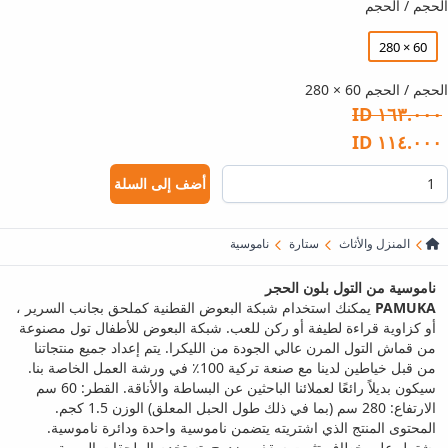
الحجم / الحجم
60 × 280
الحجم / الحجم 60 × 280
١٦٣.٠٠٠ ID
١١٤.٠٠٠ ID
أضف إلى السلة
المنزل والأثاث
ستارة
ناموسية
ناموسية من التول بلون الحجر
PAMUKA
يمكنك استخدام شبكة البعوض القطنية كملحق بجانب السرير ،
أو كزاوية قراءة لطيفة أو ركن للعب. شبكة البعوض للأطفال تول مصنوعة
من قماش التول المرن عالي الجودة من الليكرا. يتم إعداد جميع منتجاتنا
من قبل خياطين لدينا مع صنعة تركية 100٪ في ورشة العمل الخاصة بنا.
سيكون بديلاً رائعًا لعملائنا الباحثين عن البساطة والأناقة. القطر: 60 سم
الارتفاع: 280 سم (بما في ذلك طول الحبل المعلق) الوزن 1.5 كجم.
المحتوى المنتج الذي اشتريته يتضمن ناموسية واحدة ودائرة ناموسية.
يشتمل على خطاف تثبيت سقف مزدوج. تستخدم الملحقات المهمة