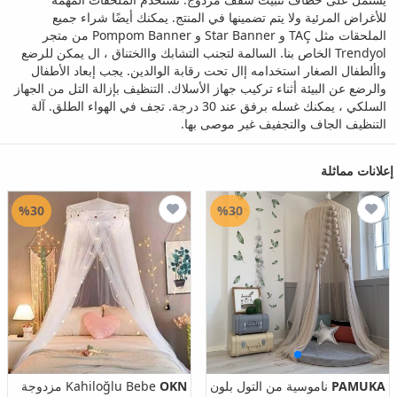
للأغراض المرئية ولا يتم تضمينها في المنتج. يمكنك أيضًا شراء جميع
الملحقات مثل TAÇ و Star Banner و Pompom Banner من متجر
Trendyol الخاص بنا. السالمة لتجنب التشابك واالختناق ، ال يمكن للرضع
واألطفال الصغار استخدامه إال تحت رقابة الوالدين. يجب إبعاد الأطفال
والرضع عن البيئة أثناء تركيب جهاز الأسلاك. التنظيف بإزالة التل من الجهاز
السلكي ، يمكنك غسله برفق عند 30 درجة. تجف في الهواء الطلق. آلة
التنظيف الجاف والتجفيف غير موصى بها.
إعلانات مماثلة
%30
%30
PAMUKA
ناموسية من التول بلون
OKN
Kahiloğlu Bebe مزدوجة