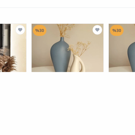
%30
%30
 مزهرية
Panoramas Home
طقم مزهرية
thorqtech
مز
سيراميك مزدوج
عتيقة بيضاوية 3 عيون 16 سم × 40 سم
(300)
(111)
٦٣.٠٠٠
١٢٦.٠٠٠
ID
ID
٤٤.٠٠٠
٨٨.٠٠٠
ID
ID