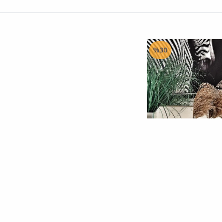
%30
هرية زخرفية معدنية