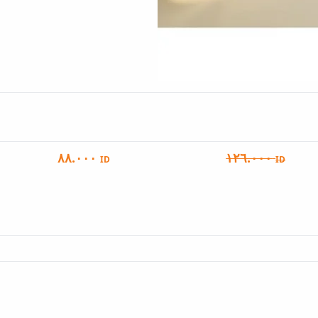
٨٨.٠٠٠
١٢٦.٠٠٠
ID
ID