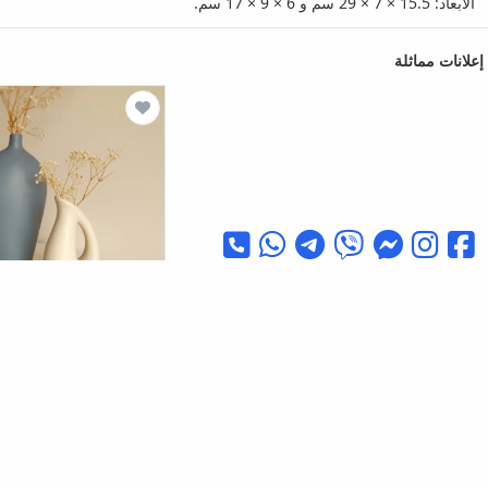
الأبعاد: 15.5 × 7 × 29 سم و 6 × 9 × 17 سم.
إعلانات مماثلة
Panoramas Home
طقم
سيراميك مزدوج
(111)
١٢٦.٠٠٠
ID
٨٨.٠٠٠
ID